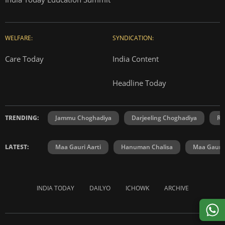
WELFARE:
SYNDICATION:
Care Today
India Content
Headline Today
TRENDING:
Jammu Choghadiya
Darjeeling Choghadiya
Ra
LATEST:
Maa Gauri Aarti
Hanuman Chalisa
Maa Gauri 
INDIA TODAY
DAILYO
ICHOWK
ARCHIVE