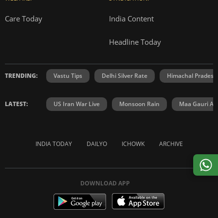
Care Today
India Content
Headline Today
TRENDING:
Vastu Tips
Delhi Silver Rate
Himachal Prades
LATEST:
US Iran War Live
Monsoon Rain
Maa Gauri Aar
INDIA TODAY
DAILYO
ICHOWK
ARCHIVE
DOWNLOAD APP