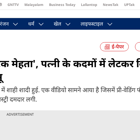
दी
GNTTV
Malayalam
Business Today
Lallantop
NewsTak
UPTak
st
Brides Today
Reader’s Digest
Astro Tak
Pakwan Gali
रंजन
धर्म
खेल
लाइफस्टाइल
 मेहता', पत्नी के कदमों में लेटकर
ू
 में शाही शादी हुई. एक वीडियो सामने आया है जिसमें प्री-वेडिंग फ
्ट्री दमदार लगी.
ADVERTISEMENT