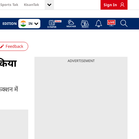
Sports Tak
KisanTak
Sign In
IN
EDITION
Feedback
 किया
ADVERTISEMENT
ंक्शन में