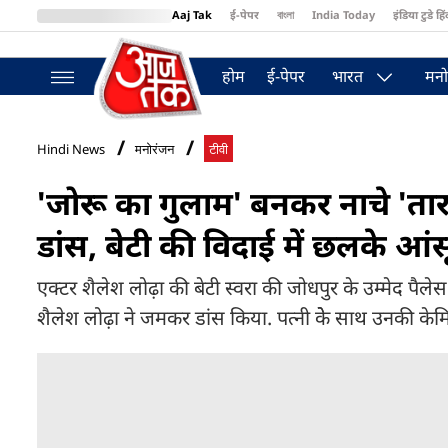
Aaj Tak
ई-पेपर
বাংলা
India Today
इंडिया टुडे हिं
MumbaiTak
BT Bazaar
Cosmopolitan
Harper's Bazaar
Northea
होम
ई-पेपर
भारत
मनो
Hindi News
मनोरंजन
टीवी
'जोरू का गुलाम' बनकर नाचे 'तारक
डांस, बेटी की विदाई में छलके आंस
एक्टर शैलेश लोढ़ा की बेटी स्वरा की जोधपुर के उम्मेद पैलेस
शैलेश लोढ़ा ने जमकर डांस किया. पत्नी केे साथ उनकी केमिस