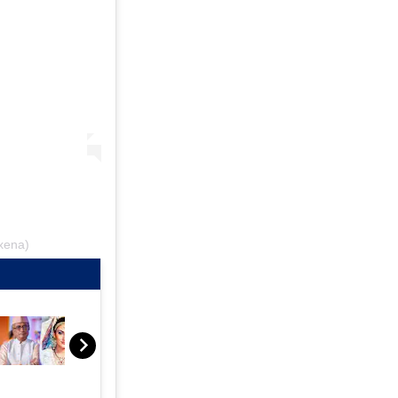
xena)
Film Wrap: स्पाइडरमैन ने छुए
'बापूजी' के पैर, रणबीर पर बोलीं
दीपिका