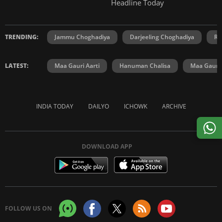
Headline Today
TRENDING:
Jammu Choghadiya
Darjeeling Choghadiya
Ra
LATEST:
Maa Gauri Aarti
Hanuman Chalisa
Maa Gauri 
INDIA TODAY
DAILYO
ICHOWK
ARCHIVE
DOWNLOAD APP
FOLLOW US ON