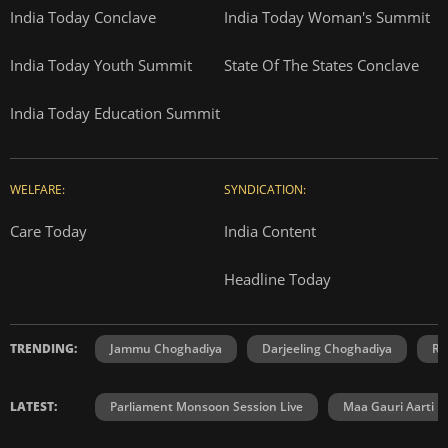
India Today Conclave
India Today Woman's Summit
India Today Youth Summit
State Of The States Conclave
India Today Education Summit
WELFARE:
SYNDICATION:
Care Today
India Content
Headline Today
TRENDING:
Jammu Choghadiya
Darjeeling Choghadiya
Ra
LATEST:
Parliament Monsoon Session Live
Maa Gauri Aarti