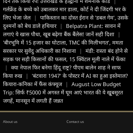
दिन तक किया रेप! उत्तराखंड के हल्द्वानी में शर्मनाक कांड
|
गर्लफ्रेंड के बच्चे को उबालकर मार डाला, कोर्ट ने दी जिंदगी भर के
लिए भेजा जेल
|
पाकिस्तान का दोस्त ईरान से 'डबल गेम', उसके
दुश्मनों को बेच डाले हथियार
|
Belpatra Plant: सावन में
लगाएं ये खास पौधा, खूब बढ़ेगा बैंक बैंलेस! जानें सही दिशा
|
'बीरभूमि में 15 हजार का घोटाला, TMC की मिलीभगत', ममता
सरकार पर सुवेंदु अधिकारी का निशाना
|
मंडी: रास्ता बंद होने से
सड़क पर सड़ी किसानों की फसल, 15 क्विंटल मूली नाले में फेंका
|
क्या नेपाल फिर बनेगा हिंदू राष्ट्र? पीएम बालेन शाह ने साफ
किया रुख
|
'बंटवारा 1947' के पोस्टर में AI का हुआ इस्तेमाल?
कियारा-कनिका में फैंस कंफ्यूज
|
August Low Budget
Trip: सिर्फ ₹5000 में अगस्त में घूम आएं भारत की ये खूूबसूरत
जगहें, मानसून में लगती हैं जन्नत
About us
Contact us