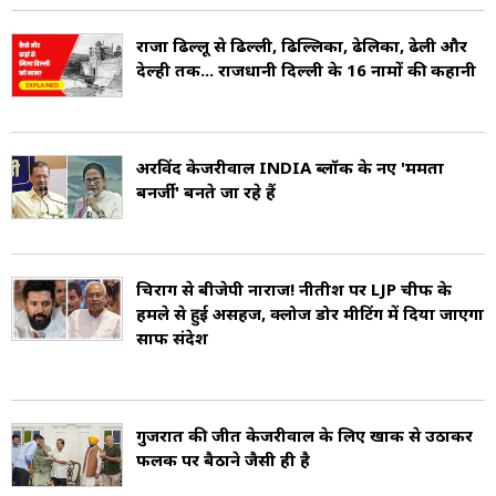
2015 के विधानसभा चुनाव में आप ने 70 में से 67 सीटों
राजा ढिल्लू से ढिल्ली, ढिल्लिका, ढेलिका, ढेली और
पर जीत हासिल की थी.
देल्ही तक... राजधानी दिल्ली के 16 नामों की कहानी
अरविंद केजरीवाल INDIA ब्लॉक के नए 'ममता
बनर्जी' बनते जा रहे हैं
चिराग से बीजेपी नाराज! नीतीश पर LJP चीफ के
हमले से हुई असहज, क्लोज डोर मीटिंग में दिया जाएगा
साफ संदेश
गुजरात की जीत केजरीवाल के लिए खाक से उठाकर
फलक पर बैठाने जैसी ही है