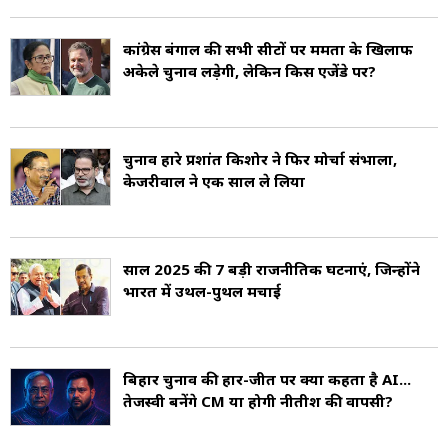
व्यवस्था की जाएगी और रैंप बनाए जाएंगे.
कांग्रेस बंगाल की सभी सीटों पर ममता के खिलाफ
दिल्ली चुनाव शेड्यूल की बात करें तो दिल्ली चुनाव का
अकेले चुनाव लड़ेगी, लेकिन किस एजेंडे पर?
नोटिफिकेशन 10 जनवरी को जारी होगा और 17 जनवरी
नामांकन की आखिरी तारीख होगी. कैंडीडेट 20 जनवरी
चुनाव हारे प्रशांत किशोर ने फिर मोर्चा संभाला,
तक अपना नामांकन वापस ले सकेंगे.
केजरीवाल ने एक साल ले लिया
दिल्ली की चुनावी राजनीति में आम आदमी पार्टी (आप) के
एंट्री के बाद से, राजधानी में बीजेपी, कांग्रेस और आप के
साल 2025 की 7 बड़ी राजनीतिक घटनाएं, ज‍िन्‍होंने
भारत में उथल-पुथल मचाई
बीच त्रिकोणीय मुकाबला रहता है. पिछले विधानसभा
चुनाव फरवरी 2020 में हुए थे. चुनाव के बाद आम आदमी
पार्टी ने राज्य सरकार बनाई और अरविंद केजरीवाल
बिहार चुनाव की हार-जीत पर क्या कहता है AI...
तीसरी बार मुख्यमंत्री बने. दिल्ली विधानसभा का
तेजस्वी बनेंगे CM या होगी नीतीश की वापसी?
कार्यकाल 15 फरवरी 2025 को समाप्त होने वाला है.