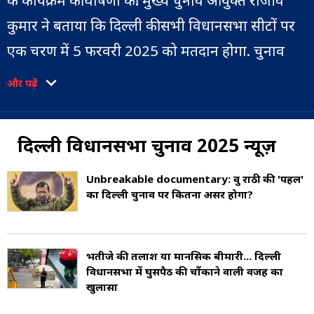
के कार्यक्रम की घोषणा की. मुख्य चुनाव आयुक्त राजीव
कुमार ने बताया कि दिल्ली की सभी विधानसभा सीटों पर
एक चरण में 5 फरवरी 2025 को मतदान होगा. चुनाव
परिणाम 8 फरवरी 2025 को घोषित होंगे.
और पढ़ें
चुनाव आयोग के मुताबिक इस बार दिल्ली में 1 करोड़ 55
लाख 24 हजार 858 मतदाता वोट डालने के योग्य हैं. इनमें
दिल्ली विधानसभा चुनाव 2025 न्यूज़
83.49 लाख पुरुष मतदाता और 71.73 लाख महिला
Unbreakable documentary: ध्रुव राठी की 'पहल'
मतदाता हैं. दिल्ली विधानसभा चुनाव के लिए कुल
का दिल्ली चुनाव पर कितना असर होगा?
13033 पोलिंग बूथ बनाए जाएंगे. 85 वर्ष से अधिक उम्र
के वरिष्ठ नागरिकों और दिव्यांग मतदाताओं के लिए भी घर
भतीजे की तलाश या मानसिक बीमारी... दिल्ली
से मतदान की सुविधा रहेगी. जो दिव्यांग पोलिंग बूथ पर
विधानसभा में घुसपैठ की चौंकाने वाली वजह का
खुलासा
जाकर वोट डालना चाहेंगे, उनके लिए व्हीलचेयर की