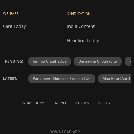
WELFARE:
SYNDICATION:
Care Today
India Content
Headline Today
TRENDING:
Jammu Choghadiya
Darjeeling Choghadiya
Ra
LATEST:
Parliament Monsoon Session Live
Maa Gauri Aarti
INDIA TODAY
DAILYO
ICHOWK
ARCHIVE
DOWNLOAD APP