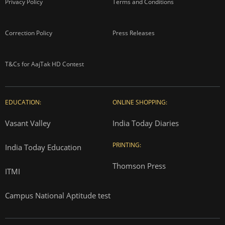
Privacy Policy
Terms and Conditions
Correction Policy
Press Releases
T&Cs for AajTak HD Contest
EDUCATION:
ONLINE SHOPPING:
Vasant Valley
India Today Diaries
PRINTING:
India Today Education
Thomson Press
ITMI
Campus National Aptitude test