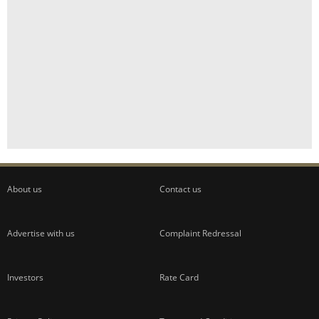
About us
Contact us
Advertise with us
Complaint Redressal
Investors
Rate Card