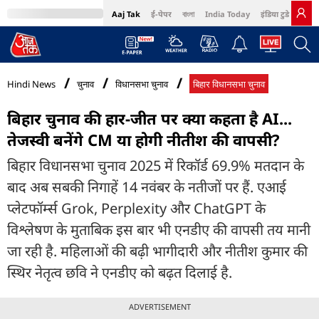
Aaj Tak
ई-पेपर
বাংলা
India Today
इंडिया टुडे हिंदी
MumbaiTak
BT Bazaar
Cosmopolitan
Harper's Bazaar
Northeast
Bri
Hindi News
चुनाव
विधानसभा चुनाव
बिहार विधानसभा चुनाव
बिहार चुनाव की हार-जीत पर क्या कहता है AI...
तेजस्वी बनेंगे CM या होगी नीतीश की वापसी?
बिहार विधानसभा चुनाव 2025 में रिकॉर्ड 69.9% मतदान के
बाद अब सबकी निगाहें 14 नवंबर के नतीजों पर हैं. एआई
प्लेटफॉर्म्स Grok, Perplexity और ChatGPT के
विश्लेषण के मुताबिक इस बार भी एनडीए की वापसी तय मानी
जा रही है. महिलाओं की बढ़ी भागीदारी और नीतीश कुमार की
स्थिर नेतृत्व छवि ने एनडीए को बढ़त दिलाई है.
ADVERTISEMENT