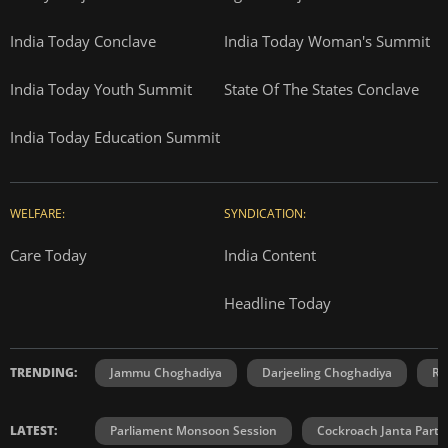
India Today Conclave
India Today Woman's Summit
India Today Youth Summit
State Of The States Conclave
India Today Education Summit
WELFARE:
SYNDICATION:
Care Today
India Content
Headline Today
TRENDING:
Jammu Choghadiya
Darjeeling Choghadiya
Ra
LATEST:
Parliament Monsoon Session
Cockroach Janta Party