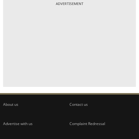
ADVERTISEMENT
About us
Contact us
Advertise with us
Complaint Redressal