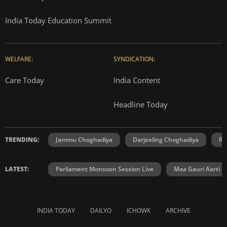
India Today Education Summit
WELFARE:
SYNDICATION:
Care Today
India Content
Headline Today
TRENDING:
Jammu Choghadiya
Darjeeling Choghadiya
Ra
LATEST:
Parliament Monsoon Session Live
Maa Gauri Aarti
INDIA TODAY
DAILYO
ICHOWK
ARCHIVE