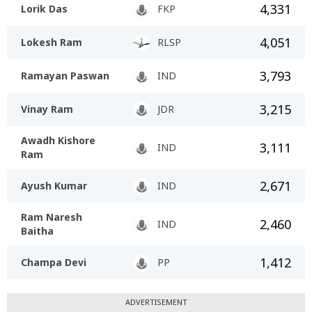
4,331
Lorik Das
FKP
4,051
Lokesh Ram
RLSP
3,793
Ramayan Paswan
IND
3,215
Vinay Ram
JDR
Awadh Kishore
3,111
IND
Ram
2,671
Ayush Kumar
IND
Ram Naresh
2,460
IND
Baitha
1,412
Champa Devi
PP
ADVERTISEMENT