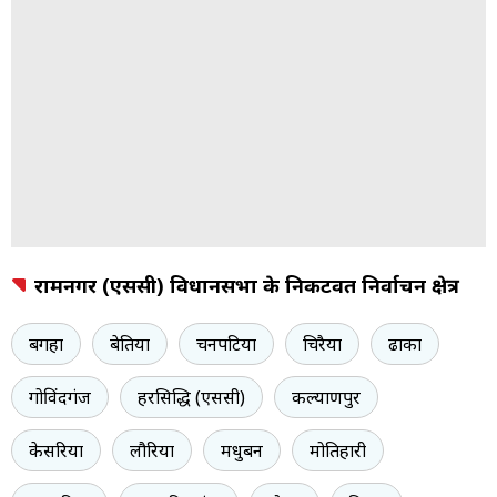
रामनगर (एससी) विधानसभा के निकटवर्ती निर्वाचन क्षेत्र
बगहा
बेतिया
चनपटिया
चिरैया
ढाका
गोविंदगंज
हरसिद्धि (एससी)
कल्याणपुर
केसरिया
लौरिया
मधुबन
मोतिहारी