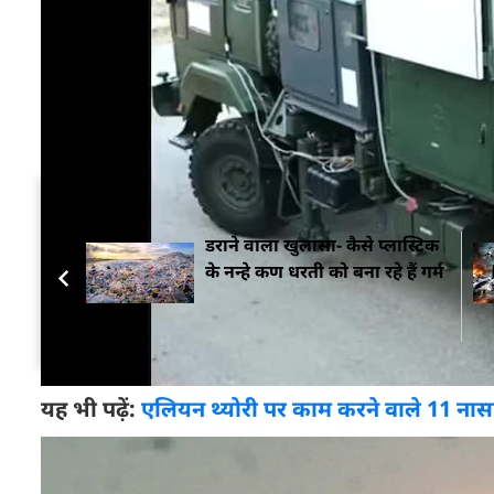
सेना को मिले प्रमुख नए हथियार
भारतीय सेना ने पिछले साल आर्टिलरी, एंटी-टैंक और एयर
ड
(90 सेना के लिए) मंजूर हुए, जिनकी कीमत लगभग 62700 करो
में सक्षम हैं.
सम्बंधित ख़बरें
डराने वाला खुलासा- कैसे प्लास्टिक
के नन्हे कण धरती को बना रहे हैं गर्म
यह भी पढ़ें:
एलियन थ्योरी पर काम करने वाले 11 नासा 