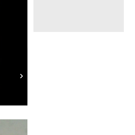
हेलीकॉप्टर
 हमला करने
..PAK में बैठे वो गुनहगार जिनको
यूक्रेन ने रूस क
िपटाने के लिए हुआ था ऑपरेशन
KM लंबी डीप स्ट
िंदूर