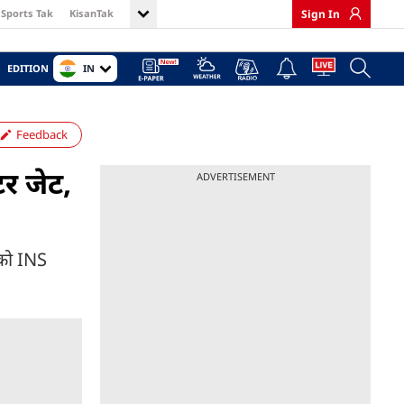
Sports Tak
KisanTak
Sign In
IN
EDITION
Feedback
र जेट,
ADVERTISEMENT
 को INS