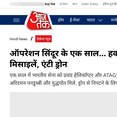
Aaj Tak
ई-पेपर
বাংলা
India Today
इंडिया टुडे हिं
MumbaiTak
BT Bazaar
Cosmopolitan
Harper's Bazaar
Northea
होम
ई-पेपर
भारत
मनो
Hindi News
डिफेंस न्यूज
ऑपरेशन सिंदूर के एक साल... ह
मिसाइलें, एंटी ड्रोन
एक साल में भारतीय सेना को प्रचंड हेलिकॉप्टर और ATA
अरिदमन पनडुब्बी और युद्धपोत मिले. ड्रोन से निपटने के