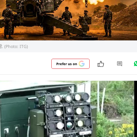
हैं. (Photo: ITG)
Prefer us on
अपनी ताकत बढ़ाने के लिए कई बड़े कदम उठाए हैं. रक्षा मंत्राल
ताव मंजूर किए. इनमें स्वदेशी हथियारों पर खास जोर रहा. भारती
कॉप्टर, वॉरशिप, पनडुब्बी और एयर डिफेंस सिस्टम मिले. इसका
 है.
और पढ़ें