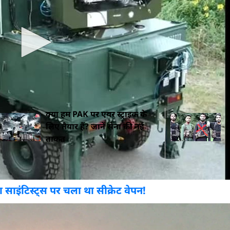
िफेंस
को मजबूत किया. मार्च 2026 में 156 प्रचंड लाइट कॉम्बैट 
ड़ रुपये थी. ये हेलीकॉप्टर ऊंचे पहाड़ी इलाकों में दुश्मन पर
क्या हम PAK पर एयर स्ट्राइक के
.
लिए तैयार हैं? जानें सेना की नई
न
ताकत
स
साइंटिस्ट्स पर चला था सीक्रेट वेपन!