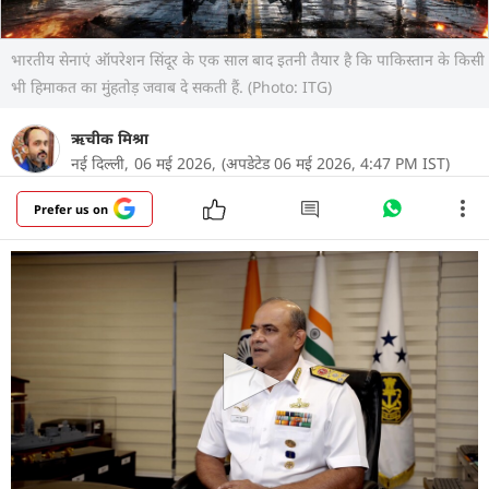
भारतीय सेनाएं ऑपरेशन सिंदूर के एक साल बाद इतनी तैयार है कि पाकिस्तान के किसी
भी हिमाकत का मुंहतोड़ जवाब दे सकती हैं. (Photo: ITG)
ऋचीक मिश्रा
नई दिल्ली,
06 मई 2026,
(अपडेटेड 06 मई 2026, 4:47 PM IST)
Prefer us on
मई 2025 में हुए ऑपरेशन सिंदूर ने न केवल दुश्मन के दांत
खट्टे किए थे, बल्कि भारतीय सुरक्षा नीति को एक नई दिशा भी
दी थी. भारत की सैन्य तैयारी पहले से कहीं अधिक घातक और
आधुनिक हो चुकी है. अगर आज फिर से सीमा पार किसी बड़ी
कार्रवाई या एयर स्ट्राइक की जरूरत पड़ती है, तो भारत की
सेनाएं- भारतीय थल सेना, भारतीय वायु सेना और भारतीय