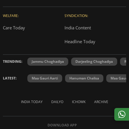
WELFARE:
SYNDICATION:
Care Today
India Content
Headline Today
TRENDING:
Jammu Choghadiya
Darjeeling Choghadiya
Ra
LATEST:
Maa Gauri Aarti
Hanuman Chalisa
Maa Gauri 
INDIA TODAY
DAILYO
ICHOWK
ARCHIVE
DOWNLOAD APP