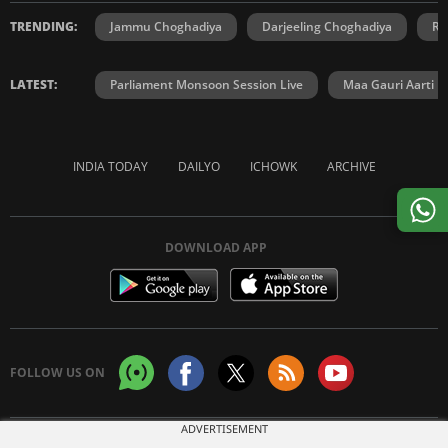
TRENDING:
Jammu Choghadiya
Darjeeling Choghadiya
Ra
LATEST:
Parliament Monsoon Session Live
Maa Gauri Aarti
INDIA TODAY
DAILYO
ICHOWK
ARCHIVE
DOWNLOAD APP
FOLLOW US ON
ADVERTISEMENT
Copyright © 2026 Living Media India Limited. For reprint rights:
Syndications