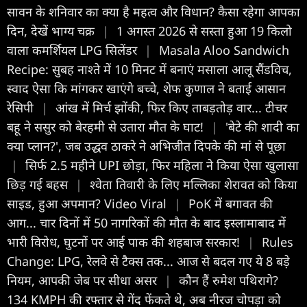
सावन के शन‍िवार का क्या है महत्व और व‍िधान? कैसा रहेगा आपका
द‍िन, देखें भाग्य चक्र
|
1 अगस्त 2026 से सस्ता हुआ 19 किलो
वाला कमर्शियल LPG सिलेंडर
|
Masala Aloo Sandwich
Recipe: सुबह नाश्ते में 10 मिनट में बनाएं मसाला आलू सैंडविच,
स्‍वाद ऐसा कि मांगकर खाएंगे बच्‍चे, शेफ कुणाल ने बताई आसान
रेसिपी
|
आंख में मिर्च झोंकी, फिर किए ताबड़तोड़ वार... टीचर
बहू ने ससुर को बेरहमी से उतारा मौत के घाट!
|
'बेटे की शादी का
क्या प्लान?', जब उद्धव ठाकरे ने अभिजीत दिपके की मां से पूछा
|
सिर्फ 2.5 महीने UPI छोड़ा, फिर महिला ने किया ऐसा खुलासा
छिड़ गई बहस
|
श्वेता तिवारी के लिए मल्लिका शेरावत को किया
साइड, हुआ अपमान? Video Viral
|
PoK में बगावत की
आग... चार दिनों में 50 नागरिकों की मौत के बाद इस्लामाबाद में
भारी विरोध, घुटनों पर आई पाक की शहबाज सरकार!
|
Rules
Change: LPG, रेलवे से टैक्‍स तक... आज से बदल गए ये 8 बड़े
नियम, आपकी जेब पर सीधा असर
|
कौन हैं रुमेश पथिरागे?
134 KMPH की रफ्तार से गेंद फेंकते थे, अब नीरज चोपड़ा को