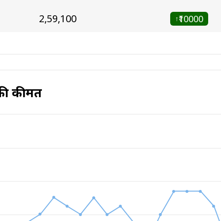
₹2,59,100
₹10000
↑
 की कीमत