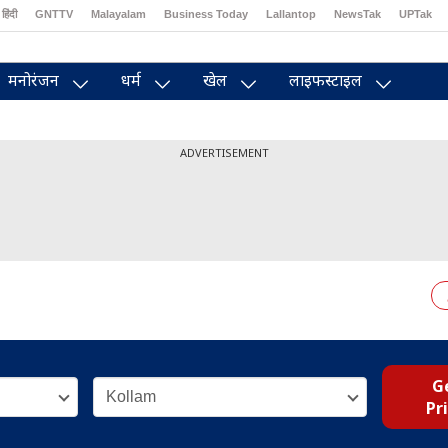
 हिंदी
GNTTV
Malayalam
Business Today
Lallantop
NewsTak
UPTak
Brides Today
Reader’s Digest
Astro Tak
Pakwan Gali
मनोरंजन
धर्म
खेल
लाइफस्टाइल
ADVERTISEMENT
G
Pr