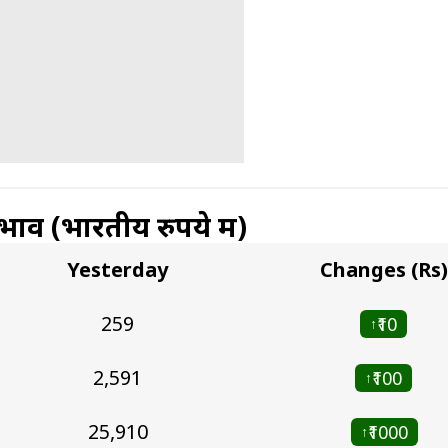
 भाव (भारतीय रुपये में)
Yesterday
Changes (Rs)
₹259
₹10
↑
₹2,591
₹100
↑
₹25,910
₹1000
↑