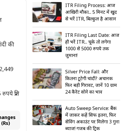
ITR Filing Process: आज
आखिरी मौका... 5 मिनट में खुद
से भरें ITR, बिल्कुल है आसान
त
ITR Filing Last Date: आज
ही भरें ITR... चूके तो लगेगा
ांदी की
₹1000 से 5000 रुपये तक
जुर्माना!
 2,449
Silver Price Fall: और
कितना टूटेगी चांदी? अचानक
फिर बड़ी गिरावट, जानें 10 ग्राम
24 कैरेट सोने का भाव
पये प्रति
Auto Sweep Service: बैंक
में जाकर कहें सिर्फ इतना, फिर
hanges
सेविंग अकाउंट पर मिलेगा 3 गुना
(Rs)
ब्याज! गजब की ट्रिक