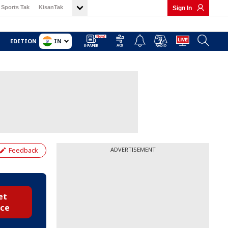
Sports Tak
KisanTak
Sign In
IN
EDITION
Feedback
ADVERTISEMENT
et
ice