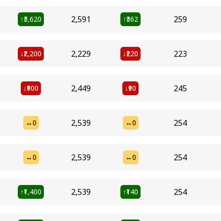
₹2,591
₹259
₹3,620
₹362
↑
↑
₹2,229
₹223
₹2,200
₹220
↓
↓
₹2,449
₹245
₹900
₹90
↓
↓
₹2,539
₹254
₹0
₹0
↔
↔
₹2,539
₹254
₹0
₹0
↔
↔
₹2,539
₹254
₹1,400
₹140
↑
↑