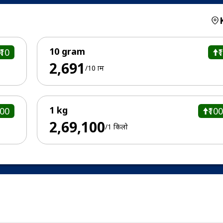
10 gram
₹10
₹
₹2,691
/10 ग्राम
1 kg
000
₹10
₹2,69,100
/1 किलो