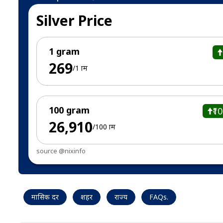
Silver Price
1 gram
₹269
/1 ग्राम
100 gram
₹1
₹26,910
/100 ग्राम
source @nixinfo
मासिक दर
शहर
राज्य
FAQs.