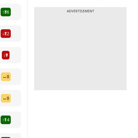
ADVERTISEMENT
₹36
↑
₹22
↓
₹9
↓
₹0
↔
₹0
↔
₹14
↑