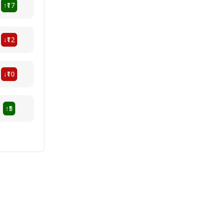
₹17
↑
₹12
↓
₹10
↓
₹5
↑