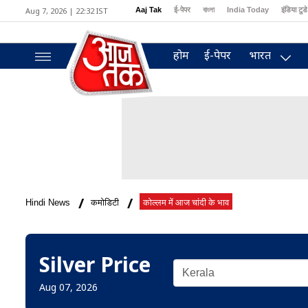
Aug 7, 2026 | 22:32 IST
Aaj Tak
ई-पेपर
বাংলা
India Today
इंडिया टुडे
MumbaiTak
BT Bazaar
Cosmopolitan
Harper's Bazaar
Northeast
होम
ई-पेपर
भारत
Hindi News
कमोडिटी
कोल्लम में आज चांदी के भाव
Silver Price
Aug 07, 2026