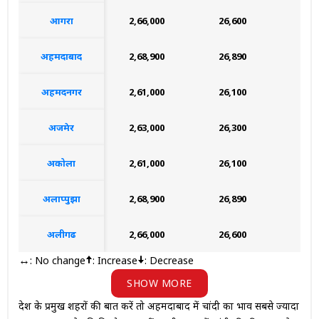
आगरा
₹2,66,000
₹26,600
₹2,
अहमदाबाद
₹2,68,900
₹26,890
₹2,
अहमदनगर
₹2,61,000
₹26,100
₹2,
अजमेर
₹2,63,000
₹26,300
₹2,
अकोला
₹2,61,000
₹26,100
₹2,
अलाप्पुझा
₹2,68,900
₹26,890
₹2,
अलीगढ
₹2,66,000
₹26,600
₹2,
: No change
: Increase
: Decrease
↔
SHOW MORE
देश के प्रमुख शहरों की बात करें तो अहमदाबाद में चांदी का भाव सबसे ज्यादा