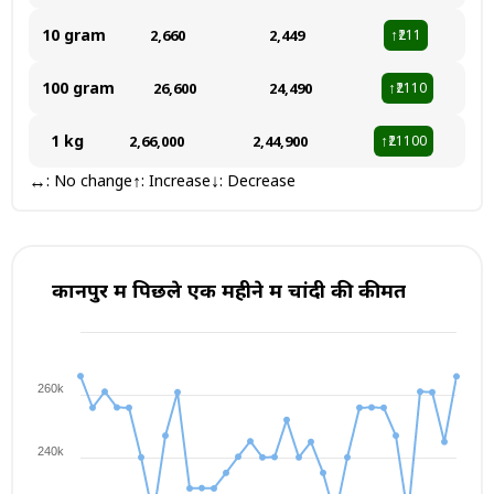
10 gram
₹2,660
₹2,449
₹211
↑
100 gram
₹26,600
₹24,490
₹2110
↑
1 kg
₹2,66,000
₹2,44,900
₹21100
↑
↔
↑
↓
: No change
: Increase
: Decrease
कानपुर में पिछले एक महीने में चांदी की कीमत
260k
240k