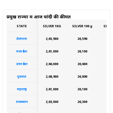
प्रमुख राज्यों में आज चांदी की कीमत
STATE
SILVER 1KG
SILVER 100 g
SILVE
तेलंगाना
₹2,65,900
₹26,590
₹2,
मध्य प्रदेश
₹2,61,000
₹26,100
₹2,
उत्तर प्रदेश
₹2,66,000
₹26,600
₹2,
गुजरात
₹2,68,900
₹26,890
₹2,
महाराष्ट्र
₹2,61,000
₹26,100
₹2,
राजस्थान
₹2,63,000
₹26,300
₹2,