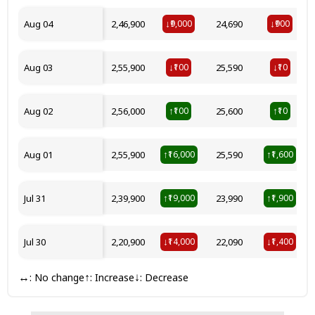
Aug 04
₹2,46,900
₹9,000
₹24,690
₹900
↓
↓
Aug 03
₹2,55,900
₹100
₹25,590
₹10
↓
↓
Aug 02
₹2,56,000
₹100
₹25,600
₹10
↑
↑
Aug 01
₹2,55,900
₹16,000
₹25,590
₹1,600
↑
↑
Jul 31
₹2,39,900
₹19,000
₹23,990
₹1,900
↑
↑
Jul 30
₹2,20,900
₹14,000
₹22,090
₹1,400
↓
↓
: No change
: Increase
: Decrease
↔
↑
↓