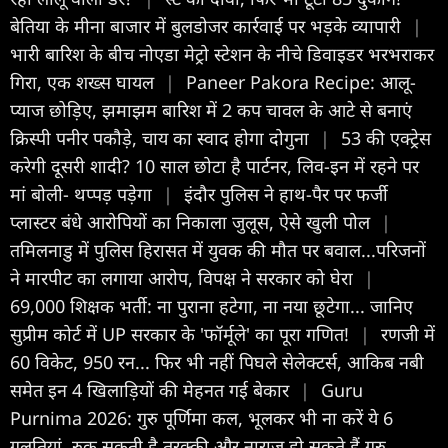
बेतिया के मीना बाजार में बुलडोजर कार्रवाई पर भड़के व्यापारी
|
भारी बारिश के बीच नोएडा मेट्रो स्टेशन के नीचे डिवाइडर भरभराकर
गिरा, एक शख्स घायल
|
Paneer Pakora Recipe: आलू-
प्याज छोड़िए, झमाझम बारिश में 2 कप चावल के आटे से बनाएं
क्रिस्पी पनीर पकौड़े, चाय का स्वाद होगा दोगुना
|
53 की एक्ट्रेस
करेगी दूसरी शादी? 10 साल छोटा है पार्टनर, लिव-इन में रहने पर
मां बोली- थप्पड़ पड़ेगा
|
इंदौर पुल‍िस ने हाथ-पैर पर फर्जी
प्लास्टर बंधे आरोपियों का न‍िकाला जुलूस, ऐसे खुली पोल
|
तमिलनाडु में पुलिस हिरासत में युवक की मौत पर बवाल...परिजनों
ने मारपीट का लगाया आरोप, विपक्ष ने सरकार को घेरा
|
69,000 शिक्षक भर्ती: ना पुराना हटेगा, ना नया छूटेगा... जानिए
सुप्रीम कोर्ट में UP सरकार के 'फॉर्मूले' का पूरा गणित!
|
रणजी में
60 विकेट, 950 रन... फिर भी नहीं पिघले सेलेक्टर्स, आकिब नबी
समेत इन 4 खिलाड़ियों की मेहनत गई बेकार
|
Guru
Purnima 2026: गुरु पूर्णिमा कल, भूलकर भी ना करें ये 6
गलतियां, रुक सकती है तरक्की और नाराज हो सकते हैं गुरु