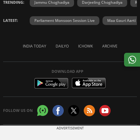
TRENDING:
Jammu Choghadiya
Darjeeling Choghadiya
Ra
LATEST:
Parliament Monsoon Session Live
Maa Gauri Aarti
INDIA TODAY
DAILYO
ICHOWK
ARCHIVE
DOWNLOAD APP
FOLLOW US ON
ADVERTISEMENT
Copyright © 2026 Living Media India Limited. For reprint rights:
Syndications
Today