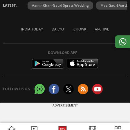
LATEST:
Aamir Khan-Gauri Spratt Wedding
Maa Gauri Aarti
INDIA TODAY
DAILYO
ICHOWK
ARCHIVE
DOWNLOAD APP
FOLLOW US ON
ADVERTISEMENT
Copyright © 2026 Living Media India Limited. For reprint rights:
Syndications
Today