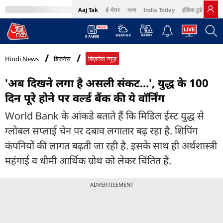
Aaj Tak
ई-पेपर
বাংলা
India Today
इंडिया टुडे हिंदी
MumbaiTak
BT Bazaar
Cosmopolitan
Harper's Bazaar
Northeast
Bri
Hindi News
बिजनेस
बिज़नेस न्यूज़
'अब दिखने लगा है असली संकट...', युद्ध के 100
दिन पूरे होने पर वर्ल्ड बैंक की ये वॉर्निंग
World Bank के आंकडे बताते हैं कि मिडिल ईस्ट युद्ध से
ग्लोबल सप्लाई चेन पर दबाव लगातार बढ़ रहा है. शिपिंग
कंपनियों की लागत बढ़ती जा रही है. इसके साथ ही अर्थशास्त्री
महंगाई व धीमी आर्थिक ग्रोथ को लेकर चिंतित हैं.
ADVERTISEMENT