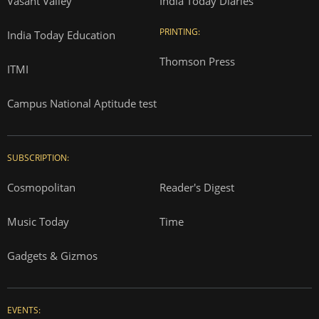
Vasant Valley
India Today Diaries
PRINTING:
India Today Education
Thomson Press
ITMI
Campus National Aptitude test
SUBSCRIPTION:
Cosmopolitan
Reader's Digest
Music Today
Time
Gadgets & Gizmos
EVENTS: