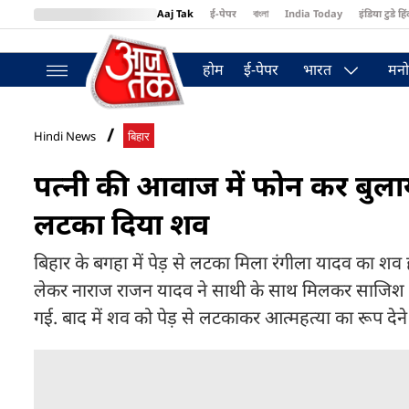
Aaj Tak
ई-पेपर
বাংলা
India Today
इंडिया टुडे हिं
MumbaiTak
BT Bazaar
Cosmopolitan
Harper's Bazaar
Northea
होम
ई-पेपर
भारत
मनो
Hindi News
बिहार
पत्नी की आवाज में फोन कर बुलाय
लटका दिया शव
बिहार के बगहा में पेड़ से लटका मिला रंगीला यादव का शव
लेकर नाराज राजन यादव ने साथी के साथ मिलकर साजिश रच
गई. बाद में शव को पेड़ से लटकाकर आत्महत्या का रूप दे