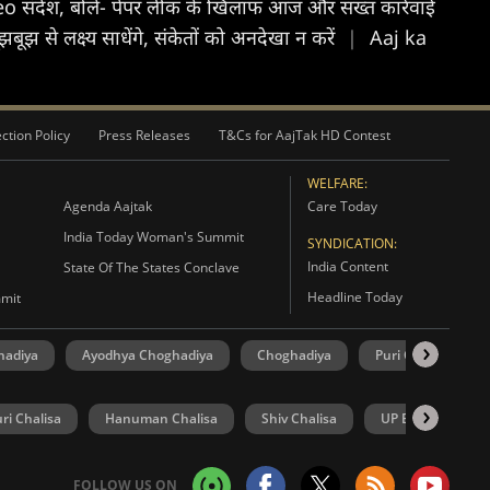
deo संदेश, बोले- पेपर लीक के खिलाफ आज और सख्त कार्रवाई
 से लक्ष्य साधेंगे, संकेतों को अनदेखा न करें
|
Aaj ka
ction Policy
Press Releases
T&Cs for AajTak HD Contest
WELFARE:
Agenda Aajtak
Care Today
India Today Woman's Summit
SYNDICATION:
India Content
State Of The States Conclave
Headline Today
mmit
hadiya
Ayodhya Choghadiya
Choghadiya
Puri Choghadiya
ri Chalisa
Hanuman Chalisa
Shiv Chalisa
UP Election
FOLLOW US ON