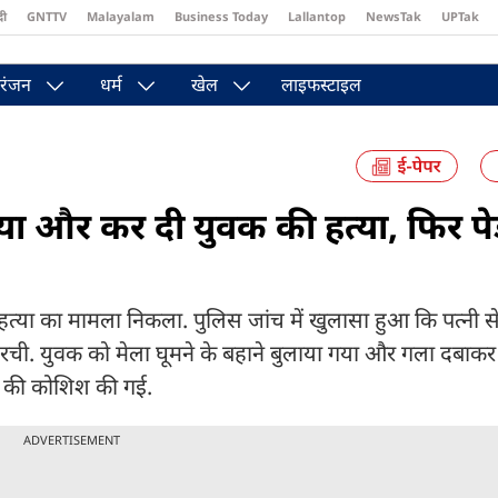
दी
GNTTV
Malayalam
Business Today
Lallantop
NewsTak
UPTak
st
Brides Today
Reader’s Digest
Astro Tak
Pakwan Gali
रंजन
धर्म
खेल
लाइफस्टाइल
ा और कर दी युवक की हत्या, फिर पेड
 हत्या का मामला निकला. पुलिस जांच में खुलासा हुआ कि पत्नी 
ी. युवक को मेला घूमने के बहाने बुलाया गया और गला दबाकर 
ने की कोशिश की गई.
ADVERTISEMENT