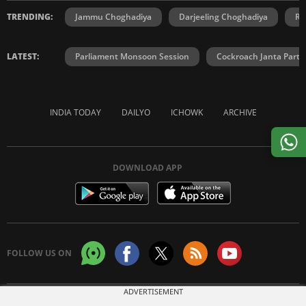
TRENDING:
Jammu Choghadiya
Darjeeling Choghadiya
Ra
LATEST:
Parliament Monsoon Session
Cockroach Janta Party
INDIA TODAY
DAILYO
ICHOWK
ARCHIVE
DOWNLOAD APP
FOLLOW US ON
ADVERTISEMENT
Copyright © 2026 Living Media India Limited. For reprint rights:
Syndications