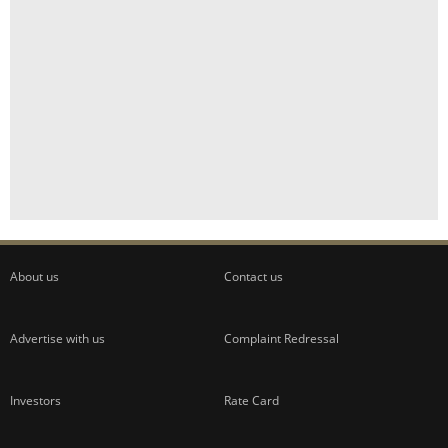
About us
Contact us
Advertise with us
Complaint Redressal
Investors
Rate Card