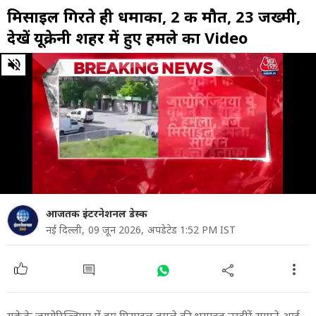
मिसाइल ग‍िरते ही धमाका, 2 की मौत, 23 जख्मी,
देखें यूक्रेनी शहर में हुए हमले का Video
0
of
1
minute,
0
आजतक इंटरनेशनल डेस्क
नई दिल्ली,
09 जून 2026,
अपडेटेड 1:52 PM IST