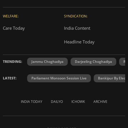
WELFARE:
SYNDICATION:
Care Today
India Content
Headline Today
TRENDING:
Jammu Choghadiya
Darjeeling Choghadiya
Ra
LATEST:
Parliament Monsoon Session Live
Bankipur By Elect
INDIA TODAY
DAILYO
ICHOWK
ARCHIVE