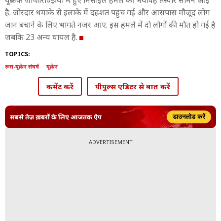
यूक्रेन के जापोरिज्झिया में हुए मिसाइल हमले की भयावह तस्वीरें सामने आई
है. जोरदार धमाके से इलाके में दहशत पहुंच गई और आसपास मौजूद लोग
जान बचाने के लिए भागते नजर आए. इस हमले में दो लोगों की मौत हो गई है
जबकि 23 अन्य घायल है.
TOPICS:
रूस-यूक्रेन संघर्ष
यूक्रेन
कमेंट करें
पीपुल्स एडिटर से बात करें
सबसे तेज़ ख़बरों के लिए आजतक ऐप
डाउनलोड करें
ADVERTISEMENT