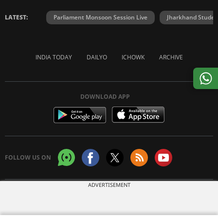
LATEST:
Parliament Monsoon Session Live
Jharkhand Student
INDIA TODAY
DAILYO
ICHOWK
ARCHIVE
DOWNLOAD APP
FOLLOW US ON
ADVERTISEMENT
Copyright © 2026 Living Media India Limited. For reprint rights:
Syndications
Today