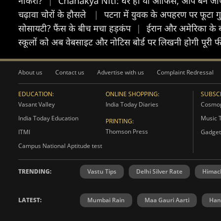
नौकरी?
|
Chanakya Niti: घर हो या ऑफिस, आप बन जाएंगे
चढ़ावा चोरों के हौसले
|
पटना में युवक के अपहरण पर फूटा गुस
सोसायटी? फैंस के बीच मचा हड़कंप
|
ईरान और अमेरिका के 
स्कूलों को अब वेबसाइट और नोटिस बोर्ड पर लिखनी होगी पूरी 
About us
Contact us
Advertise with us
Complaint Redressal
EDUCATION:
ONLINE SHOPPING:
SUBSCR
Vasant Valley
India Today Diaries
Cosmop
India Today Education
Music 
PRINTING:
Thomson Press
ITMI
Gadget
Campus National Aptitude test
TRENDING:
Vastu Tips
Delhi Silver Rate
Himac
LATEST:
Mumbai Rain
Maa Gauri Aarti
Han