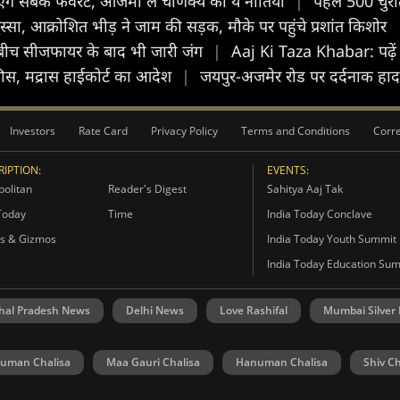
 सबके फेवरेट, आजमा लें चाणक्य की ये नीतियां
|
पहले 500 चुरात
्सा, आक्रोशित भीड़ ने जाम की सड़क, मौके पर पहुंचे प्रशांत किशोर
बीच सीजफायर के बाद भी जारी जंग
|
Aaj Ki Taza Khabar: पढ़ें
फीस, मद्रास हाईकोर्ट का आदेश
|
जयपुर-अजमेर रोड पर दर्दनाक हादसा
Investors
Rate Card
Privacy Policy
Terms and Conditions
Corre
IPTION:
EVENTS:
olitan
Reader's Digest
Sahitya Aaj Tak
Today
Time
India Today Conclave
s & Gizmos
India Today Youth Summit
India Today Education Su
hal Pradesh News
Delhi News
Love Rashifal
Mumbai Silver
uman Chalisa
Maa Gauri Chalisa
Hanuman Chalisa
Shiv Ch