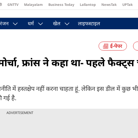
दी
GNTTV
Malayalam
Business Today
Lallantop
NewsTak
UPTak
st
Brides Today
Reader’s Digest
Astro Tak
Pakwan Gali
रंजन
धर्म
खेल
लाइफस्टाइल
र्चा, फ्रांस ने कहा था- पहले फैक्ट्स
ति में हस्तक्षेप नहीं करना चाहता हूं. लेकिन इस डील में कुछ भ
 गई है.
ADVERTISEMENT