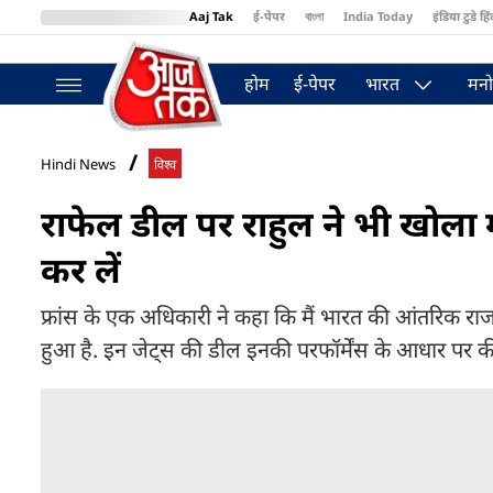
Aaj Tak
ई-पेपर
বাংলা
India Today
इंडिया टुडे हिं
MumbaiTak
BT Bazaar
Cosmopolitan
Harper's Bazaar
Northea
होम
ई-पेपर
भारत
मनो
Hindi News
विश्व
राफेल डील पर राहुल ने भी खोला मो
कर लें
फ्रांस के एक अधिकारी ने कहा कि मैं भारत की आंतरिक राजनी
हुआ है. इन जेट्स की डील इनकी परफॉर्मेंस के आधार पर की