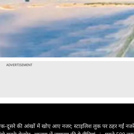
ADVERTISEMENT
स, एक-दूसरे की आंखों में खोए आए नजर; स्टाइलिश लुक पर ठहर गईं नजर