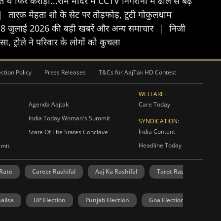
े थे फिर करोड़ों...राम मंदिर में CCTV निगरानी में ढील से बढ़े
|
तारक मेहता शो के सेट पर तोड़फोड़, टूटी गोकुलधाम
 8 जुलाई 2026 की बड़ी खबरें और अन्य समाचार
|
न‍िजी
, ट्रोले ने परिवार के लोगों को कुचला
ction Policy
Press Releases
T&Cs for AajTak HD Contest
WELFARE:
Agenda Aajtak
Care Today
India Today Woman's Summit
SYNDICATION:
India Content
State Of The States Conclave
Headline Today
mmit
 Rate
Career Rashifal
Aaj Ka Rashifal
Tarot Rashifal
N
alisa
UP Election
Punjab Election
Goa Election
Manip