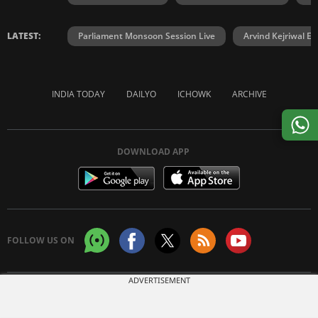
LATEST:
Parliament Monsoon Session Live
Arvind Kejriwal E2
INDIA TODAY
DAILYO
ICHOWK
ARCHIVE
DOWNLOAD APP
FOLLOW US ON
ADVERTISEMENT
Copyright © 2026 Living Media India Limited. For reprint rights:
Syndications
Today