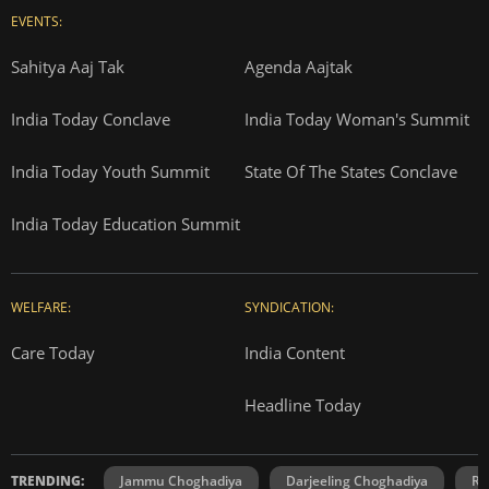
EVENTS:
Sahitya Aaj Tak
Agenda Aajtak
India Today Conclave
India Today Woman's Summit
India Today Youth Summit
State Of The States Conclave
India Today Education Summit
WELFARE:
SYNDICATION:
Care Today
India Content
Headline Today
TRENDING:
Jammu Choghadiya
Darjeeling Choghadiya
Ra