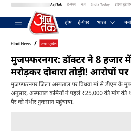
Aaj Tak
ई-पेपर
বাংলা
India Today
इंडिया टुडे हिं
MumbaiTak
BT Bazaar
Cosmopolitan
Harper's Bazaar
Northea
होम
ई-पेपर
भारत
मनो
Hindi News
उत्तर प्रदेश
मुजफ्फरनगर: डॉक्टर ने 8 हजार में 
मरोड़कर दोबारा तोड़ी! आरोपों 
मुजफ्फरनगर जिला अस्पताल पर विधवा मां से डीएम के मु
अनुसार, अस्पताल कर्मियों ने पहले ₹25,000 की मांग की थी.
पैर को गंभीर नुकसान पहुंचाया.