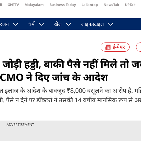
दी
GNTTV
Malayalam
Business Today
Lallantop
NewsTak
UPTak
st
Brides Today
Reader’s Digest
Astro Tak
Pakwan Gali
रंजन
धर्म
खेल
लाइफस्टाइल
जोड़ी हड्डी, बाकी पैसे नहीं मिले तो 
पर CMO ने दिए जांच के आदेश
फ्त इलाज के आदेश के बावजूद ₹8,000 वसूलने का आरोप है. मह
 पैसे न देने पर डॉक्टरों ने उसकी 14 वर्षीय मानसिक रूप से अस्
ADVERTISEMENT