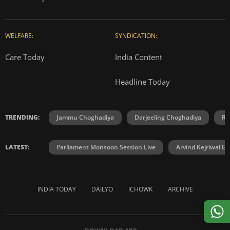
WELFARE:
SYNDICATION:
Care Today
India Content
Headline Today
TRENDING:
Jammu Choghadiya
Darjeeling Choghadiya
Ra
LATEST:
Parliament Monsoon Session Live
Arvind Kejriwal E2
INDIA TODAY
DAILYO
ICHOWK
ARCHIVE