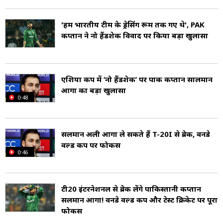
फेडरल एरियाज की टीम में पाकिस्तान कप के लिए चुना
'हम भारतीय टीम के ड्रेसिंग रूम तक गए थे', PAK
गया. जून 2018 में ग्लोबल टी20 कनाडा टूर्नामेंट में
कप्तान ने नो हैंडशेक विवाद पर किया बड़ा खुलासा
एडमॉन्टन रॉयल्स टीम के लिए खेला, जहां उन्होंने छह मैचों
में 218 रन बनाकर अपनी टीम के शीर्ष रन स्कोरर बनने
एशिया कप में ‘नो हैंडशेक’ पर पाक कप्तान सालमान
का गौरव हासिल किया. सितंबर 2019 में उन्हें साउदर्न
आगा का बड़ा खुलासा
0:48
पंजाब की टीम में क्वैद-ए-आजम ट्रॉफी के लिए शामिल
किया गया. अक्टूबर 2021 में उन्हें पाकिस्तान शहीन्स की
सलमान अली आगा ले सकते हैं T-20I से ब्रेक, वनडे
टीम में श्रीलंका दौरे के लिए नामित किया गया.
वर्ल्ड कप पर फोकस
0:46
सलमान अली आगा को जनवरी 2021 में पाकिस्तान की
टेस्ट टीम में दक्षिण अफ्रीका के खिलाफ शमिल किया गया.
टी20 इंटरनेशनल से ब्रेक लेंगे पाकिस्तानी कप्तान
मार्च 2021 में उन्हें जिम्बाब्वे के खिलाफ भी टेस्ट टीम में
सलमान आगा! वनडे वर्ल्ड कप और टेस्ट क्रिकेट पर पूरा
फोकस
चुना गया. जून 2021 में इंग्लैंड दौरे के लिए पाकिस्तान की