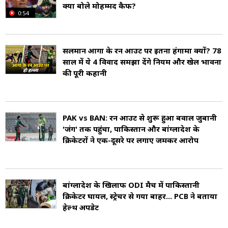
क्या बोले मोहम्मद कैफ?
0:54
एक निर्णायक मुकाबले में उनका प्रदर्शन यादगार रहा.
अगस्त 2025 में सलमान अली आगा ने पाकिस्तान को
सलमान आगा के रन आउट पर इतना हंगामा क्यों? 78
वेस्ट इंडीज के खिलाफ लॉडरहिल, फ्लोरिडा में खेले गए
साल में ये 4 विवाद समझा देंगे नियम और खेल भावना
की पूरी कहानी
तीन मैचों की टी20 सीरीज में 2-1 से जीत दिलाई. भले ही
व्यक्तिगत तौर पर उनका प्रदर्शन बहुत शानदार नहीं रहा,
लेकिन उनके नेतृत्व ने टीम को मजबूती दी. उन्होंने
PAK vs BAN: रन आउट से शुरू हुआ बवाल जुबानी
'जंग' तक पहुंचा, पाकिस्तान और बांग्लादेश के
खासतौर पर स्पिन गेंदबाजों के बेहतरीन प्रदर्शन की
क्रिकेटरों ने एक-दूसरे पर लगाए जमकर आरोप
सराहना की, जिन्होंने इस जीत में महत्वपूर्ण भूमिका
निभाई.
बांग्लादेश के खिलाफ ODI मैच में पाकिस्तानी
क्रिकेटर घायल, स्ट्रेचर से गया बाहर... PCB ने बताया
हेल्थ अपडेट