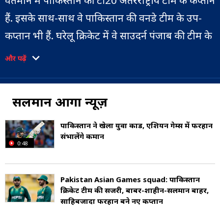
वर्तमान में पाकिस्तान की टी20 अंतरराष्ट्रीय टीम के कप्तान
हैं. इसके साथ-साथ वे पाकिस्तान की वनडे टीम के उप-
कप्तान भी हैं. घरेलू क्रिकेट में वे साउदर्न पंजाब की टीम के
लिए खेलते हैं और पाकिस्तान सुपर लीग में इस्लामाबाद
और पढ़ें
यूनाइटेड टीम का प्रतिनिधित्व करते हैं.
उनका जन्म 23 नवंबर 1993 को लाहौर, पंजाब में एक
सलमान आगा न्यूज़
पंजाबी परिवार में हुआ था. उन्होंने लाहौर में अपना बचपन
पाकिस्तान ने खेला युवा कार्ड, एशियन गेम्स में फरहान
बिताया और अंग्रेजी, पंजाबी व उर्दू भाषाओं में दक्षता
संभालेंगे कमान
0:48
हासिल की.
सलमान ने फरवरी 2013 में प्रथम श्रेणी क्रिकेट में डेब्यू
Pakistan Asian Games squad: पाकिस्तान
क्रिकेट टीम की सर्जरी, बाबर-शाहीन-सलमान बाहर,
किया, इससे पहले वे कई वर्षों तक लाहौर के अपोलो
साह‍िबजादा फरहान बने नए कप्तान
क्रिकेट क्लब के लिए खेल चुके थे. अप्रैल 2018 में उन्हें