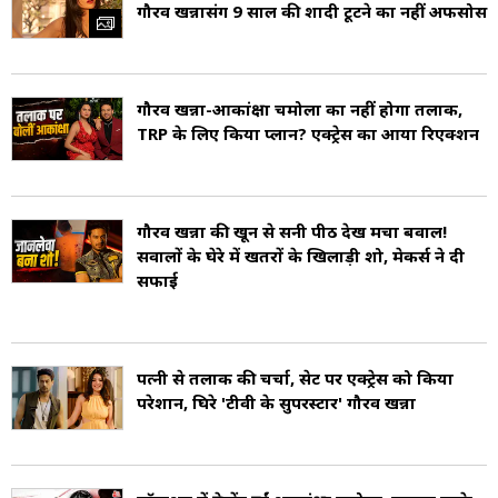
गौरव खन्ना
संग 9 साल की शादी टूटने का नहीं अफसोस
उन्होंने अपने करियर की शुरुआत टेलीविजन विज्ञापनों से
की. उन्हें पहली बार टीवी शो भाभी में एक छोटी सी
भूमिका में देखा गया था. फिर वो कुमकुम - एक प्यारा सा
गौरव खन्ना-आकांक्षा चमोला का नहीं होगा तलाक,
TRP के लिए किया प्लान? एक्ट्रेस का आया रिएक्शन
बंधन में शरमन वाधवा के रूप में नजर आए थे. खन्ना की
पहली मुख्य भूमिका 2007 में मेरी डोली तेरे अंगना में थी
(Gaurav Khanna Career).
गौरव खन्ना की खून से सनी पीठ देख मचा बवाल!
सवालों के घेरे में खतरों के खिलाड़ी शो, मेकर्स ने दी
सफाई
गौरव को 2009 में ‘ये प्यार ना होगा कम’ में यामी गौतम
(Yami Gautam) के साथ अबीर बाजपेयी के रूप में
उनकी भूमिका के लिए काफि पसंद किया गया था.
पत्नी से तलाक की चर्चा, सेट पर एक्ट्रेस को किया
परेशान, घिरे 'टीवी के सुपरस्टार' गौरव खन्ना
उन्होंने 9X चैनल की डांस प्रतियोगिता, जलवा फोर 2 का
1 में एक प्रतियोगी के रूप भाग लिया था. साथ ही, डांसिंग