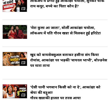
लॉकअप में प्रेग्नेंट हुईं आकांक्षा चमोला, सुनकर चौंके
क्वीन शो में एक विशेष उपस्थिति दर्ज की थी. वह सरोज
राम कपूर, बच्चे का पिता कौन है?
खान के साथ नचले वे शो के सीजन 3 के होस्ट भी थे
(Gaurav Khanna in TV Sows).
'मेरा कुत्ता आ जाता', बोलीं आकांक्षा चमोला,
लॉकअप में पति गौरव खन्ना से मिलकर हुईं इरिटेट!
गौरव खन्ना ने को टेलीविजन अभिनेत्री आकांक्षा चमोला
(Anksha Chamola) के साथ 24 नवंबर 2016 को
शादी की (Gaurav Khanna Wife).
खुद को बायसेक्सुअल बताकर हसीना संग किया
रोमांस, आकांक्षा पर भड़की 'वायरल भाभी', बोल्डनेस
पर मारा ताना
'ऐसी पत्नी भगवान किसी को ना दे', आकांक्षा को
श्रेया की बद्दुआ!
गौरव खन्ना
की हालत पर तरस आया