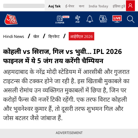
Aaj Tak
ई-पेपर
বাংলা
India Today
इंडिया टुडे हिंदी
MumbaiTak
BT Bazaar
Cosmopolitan
Harper's Bazaar
Northeast
Bri
Hindi News
खेल
क्रिकेट
आईपीएल 2026
कोहली vs सिराज, गिल vs भुवी... IPL 2026
फाइनल में ये 5 जंग तय करेंगी चैम्पियन
अहमदाबाद के नरेंद्र मोदी स्टेडियम में आरसीबी और गुजरात
टाइटन्स की टक्कर होने जा रही है. इस खिताबी मुकाबले का
असली रोमांच उन व्यक्तिगत मुकाबलों में छिपा है, जिन पर
करोड़ों फैन्स की नजरें टिकी रहेंगी. एक तरफ विराट कोहली
और भुवनेश्वर कुमार हैं, तो दूसरी तरफ शुभमन गिल और
जोस बटलर जैसे जांबाज हैं.
ADVERTISEMENT