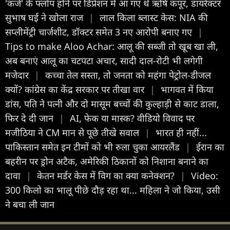
'कर्ज' के फ्लॉप होने पर डिप्रेशन में आ गए थे ऋषि कपूर, डायरेक्टर
सुभाष घई ने खोला राज
|
लाल किला ब्लास्ट केस: NIA की
सप्लीमेंट्री चार्जशीट, डॉक्टर समेत 3 नए आरोपी बनाए गए
|
Tips to make Aloo Achar: आलू की सब्जी तो खूब खा ली,
अब बनाएं आलू का चटपटा अचार, सादी दाल-रोटी भी लगेगी
मजेदार
|
कच्चा तेल सस्ता, तो जनता को महंगा पेट्रोल-डीजल
क्यों? कांग्रेस का केंद्र सरकार पर तीखा वार
|
भागवत में किया
डांस, पति ने पत्नी और दो मासूम बच्चों की कुल्हाड़ी से काट डाला,
फिर दे दी जान
|
AI, फेक या मास्क? वीडियो विवाद पर
मजीठिया ने CM मान से पूछे तीखे सवाल
|
भारत ही नहीं...
पाकिस्तान समेत इन टीमों को भी रुला चुका आयरलैंड
|
ईरान का
बहरीन पर ड्रोन अटैक, अमेरिकी ठिकानों को निशाना बनाने का
दावा
|
केतन मर्डर केस में विग का क्या कनेक्शन?
|
Video:
300 किलो का भालू पीछे दौड़ रहा था... महिला ने जो किया, उसी
ने बचा ली जान