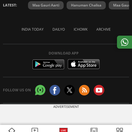
LATEST:
Maa Gauri Aarti
Hanuman Chalisa
Maa Gauri 
INDIA TODAY
DAILYO
ICHOWK
ARCHIVE
DOWNLOAD APP
FOLLOW US ON
ADVERTISEMENT
Copyright © 2026 Living Media India Limited. For reprint rights:
Syndications
Today