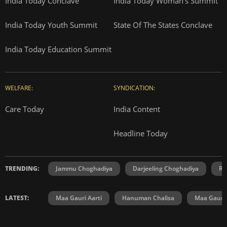
India Today Conclave
India Today Woman's Summit
India Today Youth Summit
State Of The States Conclave
India Today Education Summit
WELFARE:
SYNDICATION:
Care Today
India Content
Headline Today
TRENDING:
Jammu Choghadiya
Darjeeling Choghadiya
Ra
LATEST:
Maa Gauri Aarti
Hanuman Chalisa
Maa Gauri 