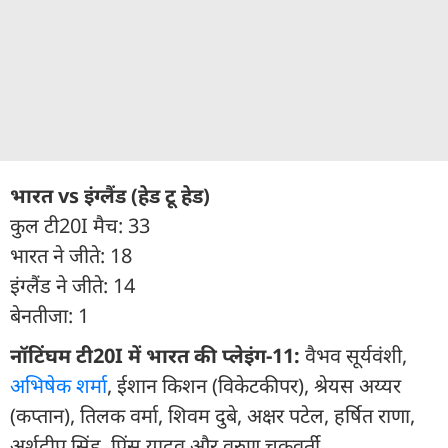
भारत vs इंग्लैंड (हेड टू हेड)
कुल टी20I मैच: 33
भारत ने जीते: 18
इंग्लैंड ने जीते: 14
बेनतीजा: 1
नॉटिंघम टी20I में भारत की प्लेइंग-11:
वैभव सूर्यवंशी,
अभिषेक शर्मा
, ईशान किशन (विकेटकीपर), श्रेयस अय्यर
(कप्तान), तिलक वर्मा, शिवम दुबे, अक्षर पटेल, हर्षित राणा,
अर्शदीप सिंह, प्रिंस यादव और वरुण चक्रवर्ती.