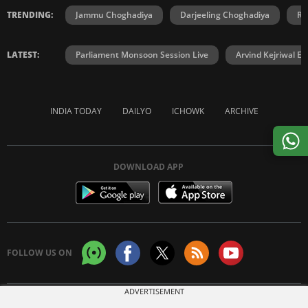
TRENDING:
Jammu Choghadiya
Darjeeling Choghadiya
Ra
LATEST:
Parliament Monsoon Session Live
Arvind Kejriwal E2
INDIA TODAY
DAILYO
ICHOWK
ARCHIVE
DOWNLOAD APP
FOLLOW US ON
ADVERTISEMENT
Copyright © 2026 Living Media India Limited. For reprint rights:
Syndications