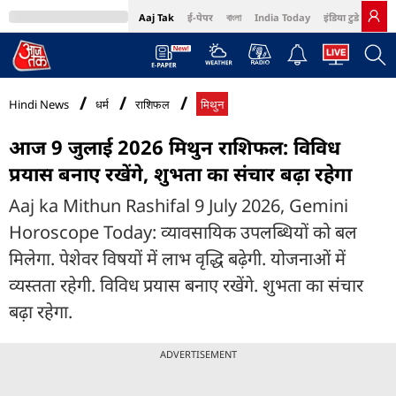
Aaj Tak
ई-पेपर
বাংলা
India Today
इंडिया टुडे हिंदी
MumbaiTak
BT Bazaar
Cosmopolitan
Harper's Bazaar
Northeast
Bri
Hindi News
धर्म
राशिफल
मिथुन
आज 9 जुलाई 2026 मिथुन राशिफल: विविध
प्रयास बनाए रखेंगे, शुभता का संचार बढ़ा रहेगा
Aaj ka Mithun Rashifal 9 July 2026, Gemini
Horoscope Today: व्यावसायिक उपलब्धियों को बल
मिलेगा. पेशेवर विषयों में लाभ वृद्धि बढे़गी. योजनाओं में
व्यस्तता रहेगी. विविध प्रयास बनाए रखेंगे. शुभता का संचार
बढ़ा रहेगा.
ADVERTISEMENT