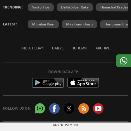
TRENDING:
Vastu Tips
Delhi Silver Rate
Himachal Prades
LATEST:
Mumbai Rain
Maa Gauri Aarti
Hanuman Chali
INDIA TODAY
DAILYO
ICHOWK
ARCHIVE
DOWNLOAD APP
FOLLOW US ON
ADVERTISEMENT
Copyright © 2026 Living Media India Limited. For reprint rights:
Syndications