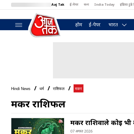
Aaj Tak
ई-पेपर
বাংলা
India Today
इंडिया टुडे 
MumbaiTak
BT Bazaar
Cosmopolitan
Harper's Bazaar
North
होम
ई-पेपर
भारत
Hindi News
धर्म
राशिफल
मकर
मकर राशिफल
मकर राशिवाले कोई भी काम
07 अगस्त 2026