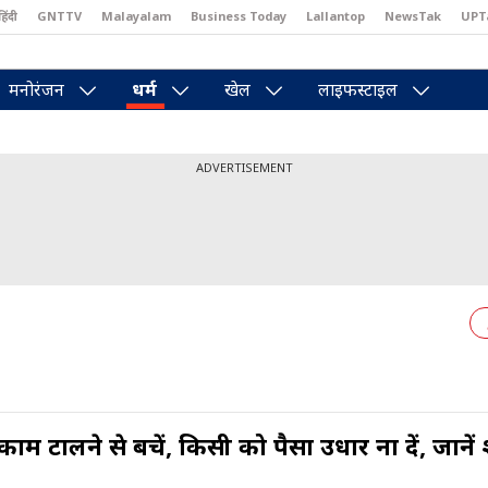
हिंदी
GNTTV
Malayalam
Business Today
Lallantop
NewsTak
UPT
east
Brides Today
Reader’s Digest
Astro Tak
Pakwan Gali
मनोरंजन
धर्म
खेल
लाइफस्टाइल
ADVERTISEMENT
 टालने से बचें, किसी को पैसा उधार ना दें, जानें 