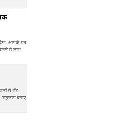
निक
़ेगा, आपके मन
मानने से लाभ
ों से भेंट
खेंगे. सहजता बनाए