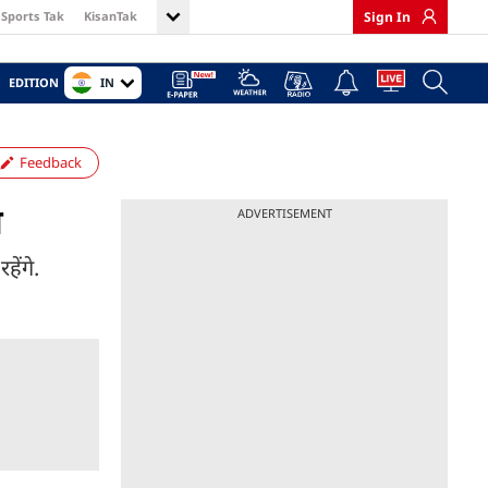
Sports Tak
KisanTak
Sign In
IN
EDITION
Feedback
े
ADVERTISEMENT
ेंगे.