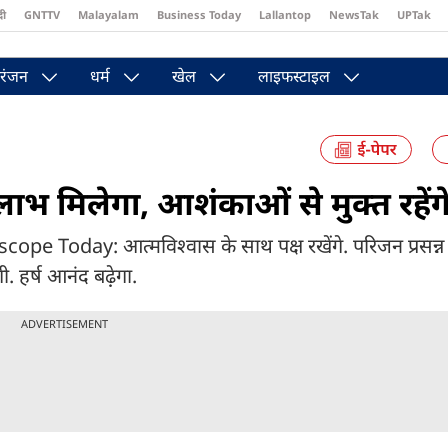
दी
GNTTV
Malayalam
Business Today
Lallantop
NewsTak
UPTak
st
Brides Today
Reader’s Digest
Astro Tak
Pakwan Gali
रंजन
धर्म
खेल
लाइफस्टाइल
 मिलेगा, आशंकाओं से मुक्त रहेंग
Today: आत्मविश्वास के साथ पक्ष रखेंगे. परिजन प्रसन्न रह
गी. हर्ष आनंद बढ़े़गा.
ADVERTISEMENT