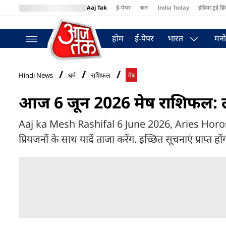
Aaj Tak
ई-पेपर
বাংলা
India Today
इंडिया टुडे हिं
MumbaiTak
BT Bazaar
Cosmopolitan
Harper's Bazaar
Northea
होम
ई-पेपर
भारत
मनो
Hindi News
धर्म
राशिफल
मेष
आज 6 जून 2026 मेष राशिफल: लाभ
Aaj ka Mesh Rashifal 6 June 2026, Aries Horoscope 
प्रियजनों के साथ यादें ताजा करेंग. इच्छित सूचनाएं प्राप्त हों