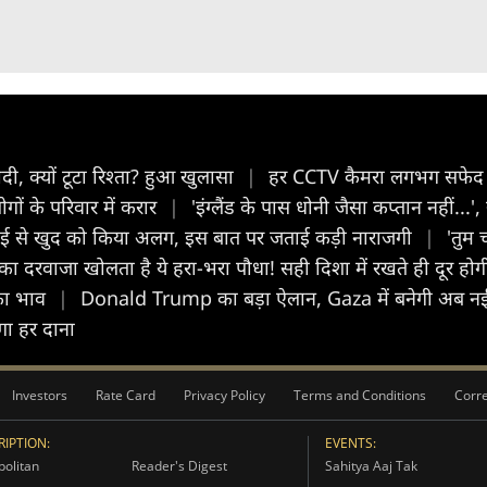
ादी, क्यों टूटा रिश्ता? हुआ खुलासा
|
हर CCTV कैमरा लगभग सफेद रं
ों के परिवार में करार
|
'इंग्लैंड के पास धोनी जैसा कप्तान नहीं.
वाई से खुद को किया अलग, इस बात पर जताई कड़ी नाराजगी
|
'तुम 
दरवाजा खोलता है ये हरा-भरा पौधा! सही दिशा में रखते ही दूर होग
 का भाव
|
Donald Trump का बड़ा ऐलान, Gaza में बनेगी अब न
ेगा हर दाना
Investors
Rate Card
Privacy Policy
Terms and Conditions
Corre
IPTION:
EVENTS:
olitan
Reader's Digest
Sahitya Aaj Tak