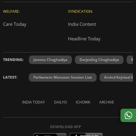
WELFARE:
SYNDICATION:
Care Today
India Content
Headline Today
TRENDING:
Jammu Choghadiya
Darjeeling Choghadiya
Ra
LATEST:
Parliament Monsoon Session Live
Arvind Kejriwal E2
INDIA TODAY
DAILYO
ICHOWK
ARCHIVE
DOWNLOAD APP