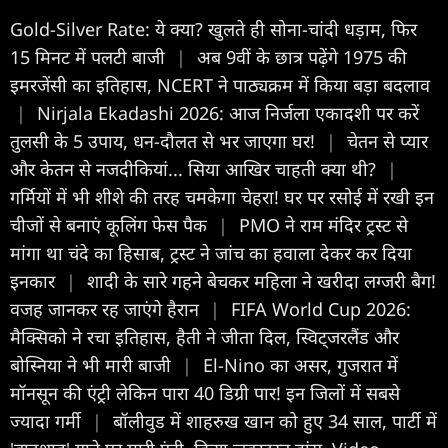
Gold-Silver Rate: ये क्या? खुलते ही सोना-चांदी धड़ाम, फिर
15 मिनट में पलटी बाजी
|
अब 9वीं के छात्र पढ़ेंगे 1975 की
इमरजेंसी का इतिहास, NCERT ने पाठ्यक्रम में किया बड़ा बदलाव
|
Nirjala Ekadashi 2026: आज निर्जला एकादशी पर करें
तुलसी के 5 उपाय, धन-दौलत से भर जाएगा घर!
|
चेतन से प्यार
और केतन से नजदीकियां... सिया आखिर चाहती क्या थी?
|
गर्मियों में भी शीशे की तरह चमकेगा चेहरा! घर पर रसोई में रखी इन
चीजों से बनाएं कूलिंग फेस पैक
|
PMO ने राम मंदिर ट्रस्ट से
मांगा था चंदे का हिसाब, ट्रस्ट ने जांच का हवाला देकर कर दिया
इनकार
|
शादी के सारे गहने बेचकर महिला ने खरीदा लग्जरी बैग!
वजह जानकर रह जाएंगे हैरान
|
FIFA World Cup 2026:
मैक्सिको ने रचा इतिहास, हैती ने जीता दिल, स्विट्जरलैंड और
बोस्निया ने भी मारी बाजी
|
El-Nino का असर, गुजरात में
मॉनसून की एंट्री लेकिन पारा 40 डिग्री पार! इन जिलों में सबसे
ज्यादा गर्मी
|
बॉलीवुड में शाहरुख खान को हुए 34 साल, पार्टी में