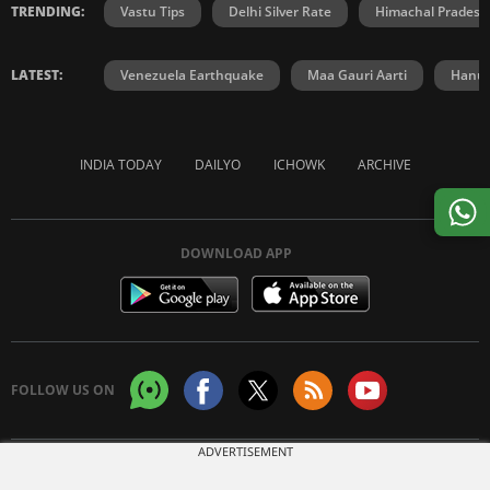
TRENDING:
Vastu Tips
Delhi Silver Rate
Himachal Prades
LATEST:
Venezuela Earthquake
Maa Gauri Aarti
Hanum
INDIA TODAY
DAILYO
ICHOWK
ARCHIVE
DOWNLOAD APP
FOLLOW US ON
ADVERTISEMENT
Copyright © 2026 Living Media India Limited. For reprint rights:
Syndications
Today