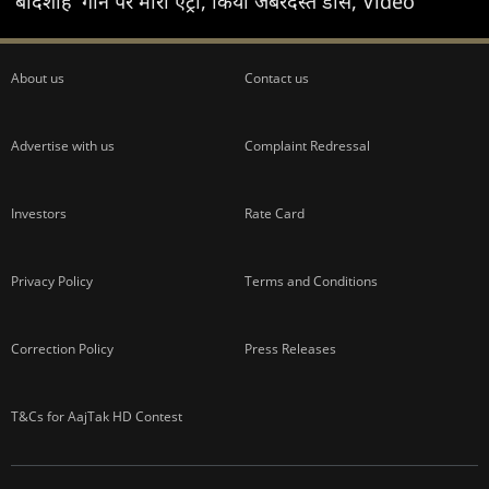
'बादशाह' गाने पर मारी एंट्री, किया जबरदस्त डांस, Video
About us
Contact us
Advertise with us
Complaint Redressal
Investors
Rate Card
Privacy Policy
Terms and Conditions
Correction Policy
Press Releases
T&Cs for AajTak HD Contest