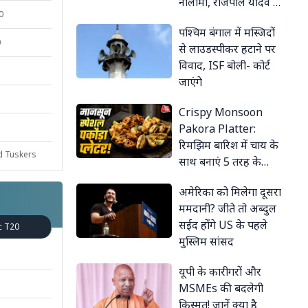
नीलामी, राजपाल यादव के
0
पास अब क्या विकल्प?
पश्चिम बंगाल में मस्जिदों
0
से लाउडस्पीकर हटाने पर
विवाद, ISF बोली- कोर्ट
जाएंगे
Crispy Monsoon
1
Pakora Platter:
रिमझिम बारिश में चाय के
d Tuskers
साथ बनाएं 5 तरह के
क्रिस्पी पकौड़े, एक ही बैटर
अमेरिका को मिलेगा दूसरा
में हो जाएंगे तैयार, जानें
ममदानी? जीते तो अब्दुल
आसान तरीका
सईद होंगे US के पहले
c T20
मुस्लिम सांसद
यूपी के कारीगरों और
MSMEs की बदलेगी
किस्मत! जानें क्या है