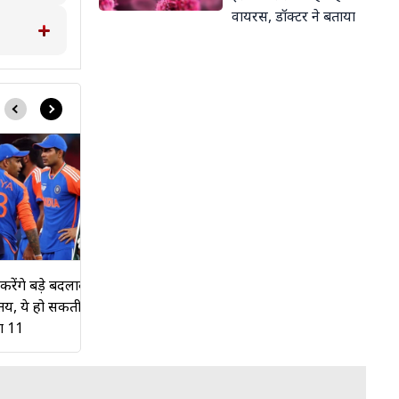
दबाज़ी फिगर
वायरस, डॉक्टर ने बताया
Film wrap: झूठी है गोविंदा-सुनीता
ा करेंगे बड़े बदलाव... इन 2 खिलाड़ियों की
तलाक की खबर? मिस्ट्री गर्ल संग दिख
री तय, ये हो सकती है IND-PAK की
आमिर के भाई
ंग 11