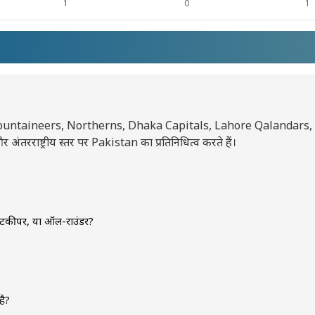
1
0
1
Mountaineers, Northerns, Dhaka Capitals, Lahore Qalandars, 
ाष्ट्रीय स्तर पर Pakistan का प्रतिनिधित्व करते हैं।
 हुआ था।
िकेटकीपर, या ऑल-राउंडर?
गेंदबाज़ है।
है?