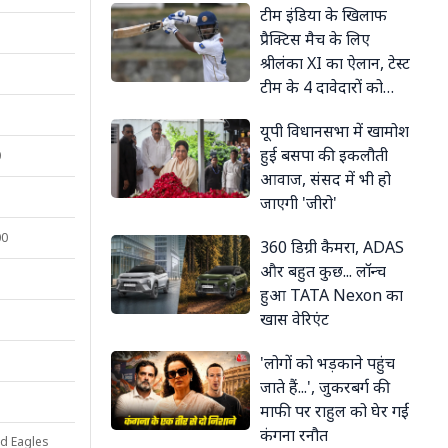
टीम इंड‍िया के खिलाफ
प्रैक्टिस मैच के लिए
श्रीलंका XI का ऐलान, टेस्ट
टीम के 4 दावेदारों को
मौका, सोनल द‍िनुषा होंगे
यूपी विधानसभा में खामोश
कप्तान
हुई बसपा की इकलौती
0
आवाज, संसद में भी हो
जाएगी 'जीरो'
00
360 डिग्री कैमरा, ADAS
और बहुत कुछ... लॉन्च
हुआ TATA Nexon का
खास वेरिएंट
'लोगों को भड़काने पहुंच
जाते हैं...', जुकरबर्ग की
माफी पर राहुल को घेर गईं
कंगना रनौत
d Eagles