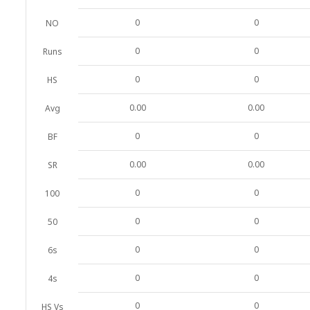
0
0
NO
0
0
Runs
0
0
HS
0.00
0.00
Avg
0
0
BF
0.00
0.00
SR
0
0
100
0
0
50
0
0
6s
0
0
4s
0
0
HS Vs