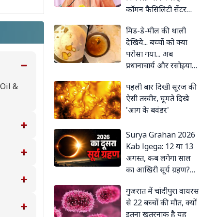
कॉमन फैसिलिटी सेंटर
योजना
मिड-डे-मील की थाली
देखिये... बच्चों को क्या
परोसा गया... अब
प्रधानाचार्य और रसोइया
पर हुआ एक्शन
Oil &
पहली बार दिखी सूरज की
ऐसी तस्वीर, घूमते दिखे
'आग के बवंडर'
Surya Grahan 2026
Kab lgega: 12 या 13
अगस्त, कब लगेगा साल
का आखिरी सूर्य ग्रहण?
दूर करें तिथि का कंफ्यूजन
गुजरात में चांदीपुरा वायरस
से 22 बच्चों की मौत, क्यों
इतना खतरनाक है यह