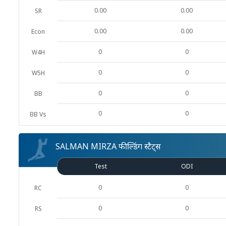
0.00
0.00
SR
0.00
0.00
Econ
0
0
W4H
0
0
W5H
0
0
BB
0
0
BB Vs
SALMAN MIRZA फील्डिंग स्टैट्स
Test
ODI
0
0
RC
0
0
RS