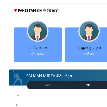
PAKISTAN टीम के खिलाड़ी
आमिर जमाल
अब्दुल्लाह फज़ल
ऑलराउंडर
बल्लेबाज
SALMAN MIRZA बैटिंग स्टैट्स
Test
ODI
0
0
M
0
0
Inn