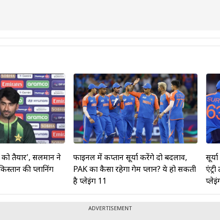
े क्रिकेट में 0, और टी20 अंतरराष्ट्रीय मैच में 4 है, जबकि उनकी सर्वश्रेष्ठ गें
3/14 रही है।
ीय मैच खेले हैं।
फाइनल में कप्तान सूर्या करेंगे दो बदलाव,
सूर्य
 को तैयार', सलमान ने
PAK का कैसा रहेगा गेम प्लान? ये हो सकती
एंट्
किस्तान की प्लानिंग
है प्लेइंग 11
प्लेइ
ADVERTISEMENT