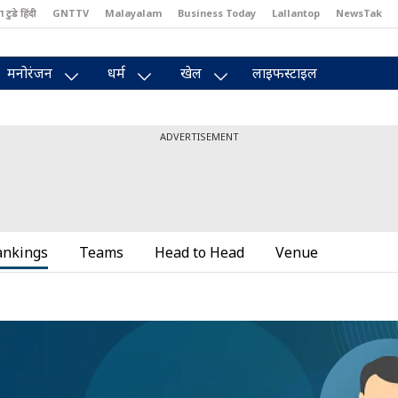
ा टुडे हिंदी
GNTTV
Malayalam
Business Today
Lallantop
NewsTak
east
Brides Today
Reader’s Digest
Astro Tak
मनोरंजन
धर्म
खेल
लाइफस्टाइल
ADVERTISEMENT
ankings
Teams
Head to Head
Venue