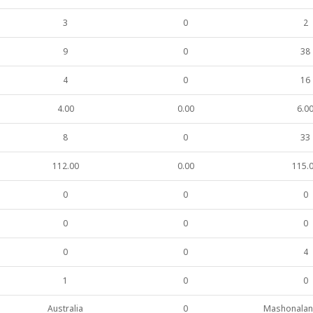
3
0
2
9
0
38
4
0
16
4.00
0.00
6.0
8
0
33
112.00
0.00
115.
0
0
0
0
0
0
0
0
4
1
0
0
Australia
0
Mashonalan