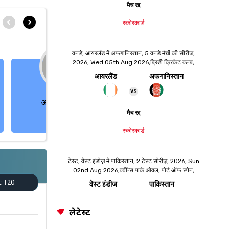
अबरार अहमद
अली उस्मान
गेंदबाज
ऑलराउंडर
c T20
लेटेस्ट