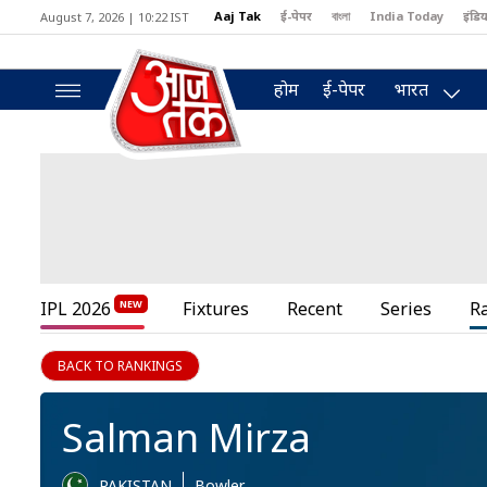
Aaj Tak
ई-पेपर
বাংলা
India Today
इंडिय
August 7, 2026 | 10:22 IST
MumbaiTak
BT Bazaar
Cosmopolitan
Harper's Bazaar
North
होम
ई-पेपर
भारत
IPL 2026
Fixtures
Recent
Series
R
BACK TO RANKINGS
Salman Mirza
PAKISTAN
Bowler