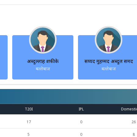
अब्दुल्लाह शफीके
सय्यद मुहम्मद अब्दुल समद
बल्लेबाज
बल्लेबाज
T20I
IPL
Domesti
17
0
26
5
0
8