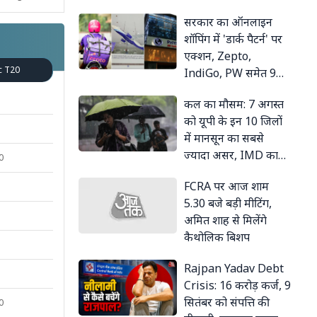
सरकार का ऑनलाइन
शॉपिंग में 'डार्क पैटर्न' पर
एक्शन, Zepto,
c T20
IndiGo, PW समेत 9
प्लेटफॉर्म्स पर कार्रवाई
कल का मौसम: 7 अगस्त
को यूपी के इन 10 जिलों
में मानसून का सबसे
ज्यादा असर, IMD का
0
लेटेस्ट अपडेट
FCRA पर आज शाम
5.30 बजे बड़ी मीटिंग,
अमित शाह से मिलेंगे
कैथोलिक बिशप
Rajpan Yadav Debt
Crisis: 16 करोड़ कर्ज, 9
सितंबर को संपत्ति की
0