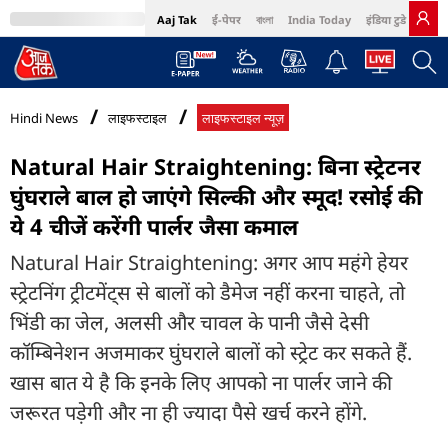
Aaj Tak
ई-पेपर
বাংলা
India Today
इंडिया टुडे हिंदी
MumbaiTak
BT Bazaar
Cosmopolitan
Harper's Bazaar
Northeast
Bri
Hindi News
लाइफस्टाइल
लाइफस्टाइल न्यूज़
Natural Hair Straightening: बिना स्ट्रेटनर
घुंघराले बाल हो जाएंगे सिल्की और स्मूद! रसोई की
ये 4 चीजें करेंगी पार्लर जैसा कमाल
Natural Hair Straightening: अगर आप महंगे हेयर
स्ट्रेटनिंग ट्रीटमेंट्स से बालों को डैमेज नहीं करना चाहते, तो
भिंडी का जेल, अलसी और चावल के पानी जैसे देसी
कॉम्बिनेशन अजमाकर घुंघराले बालों को स्ट्रेट कर सकते हैं.
खास बात ये है कि इनके लिए आपको ना पार्लर जाने की
जरूरत पड़ेगी और ना ही ज्यादा पैसे खर्च करने होंगे.