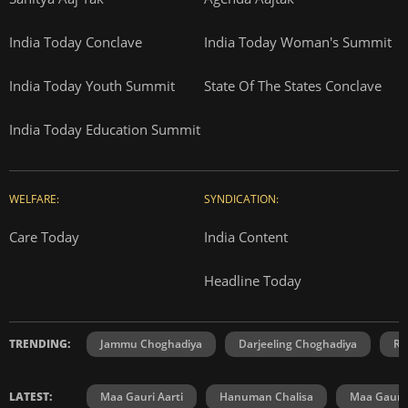
India Today Conclave
India Today Woman's Summit
India Today Youth Summit
State Of The States Conclave
India Today Education Summit
WELFARE:
SYNDICATION:
Care Today
India Content
Headline Today
TRENDING:
Jammu Choghadiya
Darjeeling Choghadiya
Ra
LATEST:
Maa Gauri Aarti
Hanuman Chalisa
Maa Gauri 