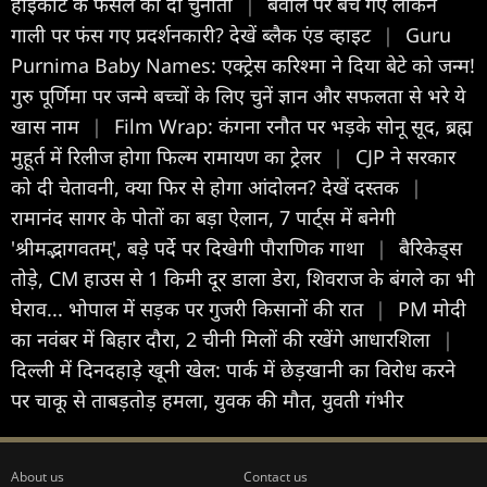
हाईकोर्ट के फैसले को दी चुनौती
|
बवाल पर बच गए लेकिन
गाली पर फंस गए प्रदर्शनकारी? देखें ब्लैक एंड व्हाइट
|
Guru
Purnima Baby Names: एक्ट्रेस करिश्मा ने दिया बेटे को जन्म!
गुरु पूर्णिमा पर जन्मे बच्चों के लिए चुनें ज्ञान और सफलता से भरे ये
खास नाम
|
Film Wrap: कंगना रनौत पर भड़के सोनू सूद, ब्रह्म
मुहूर्त में रिलीज होगा फिल्म रामायण का ट्रेलर
|
CJP ने सरकार
को दी चेतावनी, क्या फिर से होगा आंदोलन? देखें दस्तक
|
रामानंद सागर के पोतों का बड़ा ऐलान, 7 पार्ट्स में बनेगी
'श्रीमद्भागवतम्', बड़े पर्दे पर दिखेगी पौराणिक गाथा
|
बैरिकेड्स
तोड़े, CM हाउस से 1 किमी दूर डाला डेरा, शिवराज के बंगले का भी
घेराव... भोपाल में सड़क पर गुजरी किसानों की रात
|
PM मोदी
का नवंबर में बिहार दौरा, 2 चीनी मिलों की रखेंगे आधारशिला
|
दिल्ली में दिनदहाड़े खूनी खेल: पार्क में छेड़खानी का विरोध करने
पर चाकू से ताबड़तोड़ हमला, युवक की मौत, युवती गंभीर
About us
Contact us