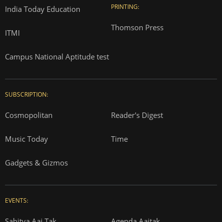
PRINTING:
India Today Education
Thomson Press
ITMI
Campus National Aptitude test
SUBSCRIPTION:
Cosmopolitan
Reader's Digest
Music Today
Time
Gadgets & Gizmos
EVENTS:
Sahitya Aaj Tak
Agenda Aajtak