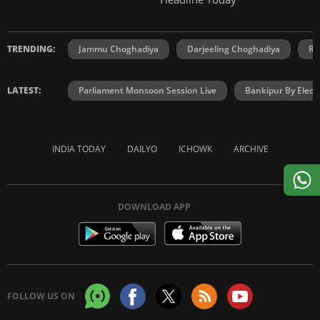
TRENDING:
Jammu Choghadiya
Darjeeling Choghadiya
Ra
LATEST:
Parliament Monsoon Session Live
Bankipur By Elect
INDIA TODAY
DAILYO
ICHOWK
ARCHIVE
DOWNLOAD APP
FOLLOW US ON