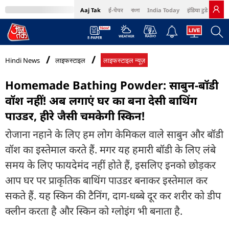
Aaj Tak
ई-पेपर
বাংলা
India Today
इंडिया टुडे हिंदी
MumbaiTak
BT Bazaar
Cosmopolitan
Harper's Bazaar
Northeast
Bri
Hindi News
लाइफस्टाइल
लाइफस्टाइल न्यूज़
Homemade Bathing Powder: साबुन-बॉडी
वॉश नहीं! अब लगाएं घर का बना देसी बाथिंग
पाउडर, हीरे जैसी चमकेगी स्किन!
रोजाना नहाने के लिए हम लोग केमिकल वाले साबुन और बॉडी
वॉश का इस्तेमाल करते हैं. मगर यह हमारी बॉडी के लिए लंबे
समय के लिए फायदेमंद नहीं होते हैं, इसलिए इनको छोड़कर
आप घर पर प्राकृतिक बाथिंग पाउडर बनाकर इस्तेमाल कर
सकते हैं. यह स्किन की टैनिंग, दाग-धब्बे दूर कर शरीर को डीप
क्लीन करता है और स्किन को ग्लोइंग भी बनाता है.