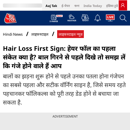
Aaj Tak
ई-पेपर
বাংলা
India Today
इंडिया टुडे हिंदी
MumbaiTak
BT Bazaar
Cosmopolitan
Harper's Bazaar
Northeast
Bri
Hindi News
लाइफस्टाइल
लाइफस्टाइल न्यूज़
Hair Loss First Sign: हेयर फॉल का पहला
संकेत क्या है? बाल गिरने से पहले दिखे तो समझ लें
कि गंजे होने वाले हैं आप
बालों का झड़ना शुरू होने से पहले उनका पतला होना गंजेपन
का सबसे पहला और सटीक वॉर्निंग साइन है, जिसे समय रहते
पहचानकर फॉलिकल्स को पूरी तरह डेड होने से बचाया जा
सकता है.
ADVERTISEMENT