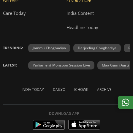
WELFARE:
SYNDICATION:
Care Today
India Content
Headline Today
TRENDING:
Jammu Choghadiya
Darjeeling Choghadiya
Ra
LATEST:
Parliament Monsoon Session Live
Maa Gauri Aarti
INDIA TODAY
DAILYO
ICHOWK
ARCHIVE
DOWNLOAD APP