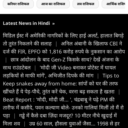
करियर राशिफल
आज का राशिफल
लव राशिफल
आर्थिक राशिफ
Latest News in Hindi
»
मिडिल ईस्ट में अमेरिकी नागरिकों के लिए हाई अलर्ट, हालात बिगड़े
तो तुरंत निकलने की सलाह
|
अनिल अंबानी के खिलाफ CBI ने
दर्ज की FIR, EPFO को 1,816 करोड़ रुपये के नुकसान का आरोप
|
छात्र आंदोलन के बाद Gen-Z किसके साथ? देखें अंजना के
साथ राउंडटेबल
|
'मोदी जी Video बनाकर प्रोटेस्ट में घायल
लड़कियों से माफी मांगें', अभिजीत दिपके की मांग
|
Tips to
Keep snakes away from home: सांपों को घर की तरफ
खींचते हैं ये पेड़-पौधे, तुरंत करें चेक, वरना बढ़ सकता है खतरा
|
Beat Report : 'मोदी, मोदी जी... ', चंद्रबाबू ने पढ़े PM की
तारीफ में कसीदे, पवन कल्याण बोले- उनको गालियां मिलीं तो मैं रो
पड़ा
|
गड्ढे में कैसे दबा ज़िंदा मजदूर? 10 मीटर नीचे खुदाई में
मिला शव
|
उम्र 60 साल, हौसला युवाओं जैसा... 1998 से हर