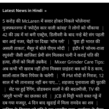
Latest News in Hindi
»
5 करोड़ की McLaren में सवार होकर निकले भोलेनाथ!
मुजफ्फरनगर में 'स्पोर्ट्स कार वाली कांवड़' ने लोगों को चौंकाया
|
42 की उम्र में मां बनी एक्ट्रेस, डिलीवरी के बाद नन्हे बेटे संग पहली
बार आई नजर, चेहरे पर दिखा 'मॉम ग्लो'
|
'युवा ही भारत की
असली ताकत', मैसूर में बोले पीएम मोदी
|
इंदौर में 'सोनम-राजा
रघुवंशी' जैसी साजिश! प्रेमी संग मिलकर पत्नी ने कराई पति की
हत्या, तीनों को मिली उम्रकैद
|
Mixer Grinder Care Tips:
अब कभी भी खराब नहीं होगा मिक्सर ग्राइंडर! बस करें ये 8 काम,
सालों-साल बिना रिपेयर के चलेगी
|
'मैं PM मोदी से निराश, 12
साल में भी तानाशाह नहीं बन पाए...', शहजाद पूनावाला की चुटकी
|
सेट पर हुई रैगिंग, प्रोडक्शन वालों ने की बदतमीजी, TV की
'अंगूरी भाभी' का छलका दर्द
|
JCB से मिट्टी भरते वक्त गड्ढे में
दब गया मजदूर, 4 दिन बाद खुदाई में मिला रामदेव का शव
|