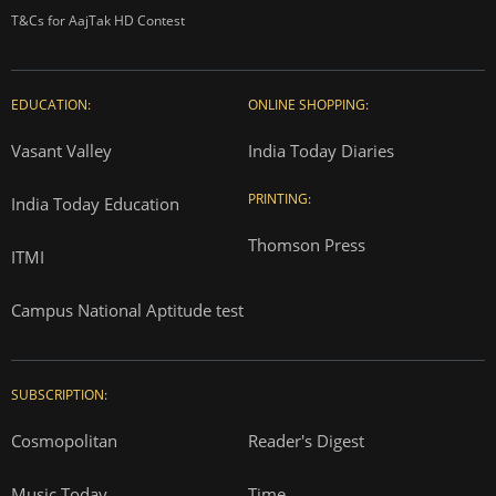
T&Cs for AajTak HD Contest
EDUCATION:
ONLINE SHOPPING:
Vasant Valley
India Today Diaries
PRINTING:
India Today Education
Thomson Press
ITMI
Campus National Aptitude test
SUBSCRIPTION:
Cosmopolitan
Reader's Digest
Music Today
Time