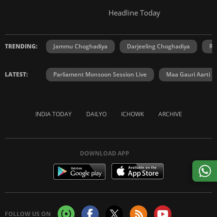
Headline Today
TRENDING:
Jammu Choghadiya
Darjeeling Choghadiya
Ra
LATEST:
Parliament Monsoon Session Live
Maa Gauri Aarti
INDIA TODAY
DAILYO
ICHOWK
ARCHIVE
DOWNLOAD APP
FOLLOW US ON