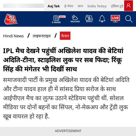
Aaj Tak
ई-पेपर
বাংলা
India Today
इंडिया टुडे हिंदी
MumbaiTak
BT Bazaar
Cosmopolitan
Harper's Bazaar
Northeast
Bri
Hindi News
लाइफस्टाइल
फैशन
IPL मैच देखने पहुंचीं अखिलेश यादव की बेटियां
अदिति-टीना, स्टाइलिश लुक पर सब फिदा; रिंकू
सिंह की मंगेतर भी दिखीं साथ
समाजवादी पार्टी के प्रमुख अखिलेश यादव की बेटियां अदिति
और टीना यादव हाल ही में सांसद प्रिया सरोज के साथ
आईपीएल मैच का लुत्फ उठाने स्टेडियम पहुंची थीं. सोशल
मीडिया पर दोनों बहनों का सिंपल, नो-मेकअप और ट्रेंडी लुक
खूब वायरल हो रहा है.
ADVERTISEMENT