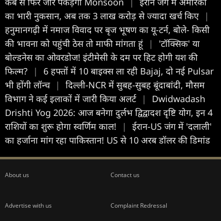
कब से फिर जोर पकड़ेगा Monsoon
|
ईरान जंग में अमेरिका
का भारी नुकसान, अब तक 3 लाख करोड़ से ज्यादा खर्च किए
|
हनुमानगढ़ी में नमाज विवाद पर बृज भूषण का यू-टर्न, बोले- किसी
की भावना को पहुंची ठेस तो माफी मांगता हूं
|
'टॉक्सिक' या
बोल्डनेस का ओवरडोज! इंटीमेसी के दम पर हिट होगी यश की
फिल्म?
|
6 हफ्तों में 10 बाइक्स ला रही Bajaj, दो नई Pulsar
भी होंगी लॉन्च
|
दिल्ली-NCR में सुबह-सुबह बूंदाबांदी, मौसम
विभाग ने कई इलाकों में जारी किया अलर्ट
|
Dwidwadash
Drishti Yog 2026: आज बनेगा दुर्लभ द्विद्वादश दृष्टि योग, इन 4
राशियों का शुरू होगा स्वर्णिम काल!
|
ईरान-US जंग में 'दलाली'
का हर्जाना मांग रहा पाकिस्तान! US से 10 अरब डॉलर की डिमांड
About us
Contact us
Advertise with us
Complaint Redressal