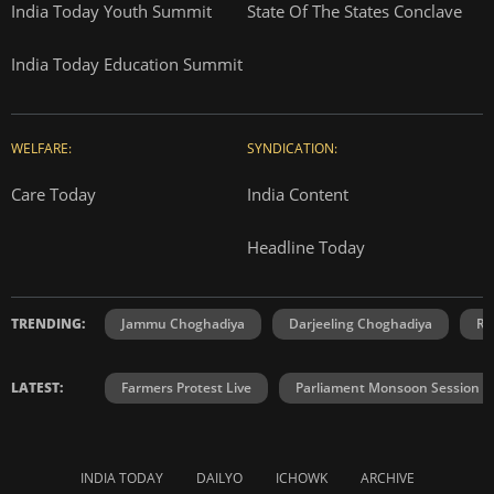
India Today Youth Summit
State Of The States Conclave
India Today Education Summit
WELFARE:
SYNDICATION:
Care Today
India Content
Headline Today
TRENDING:
Jammu Choghadiya
Darjeeling Choghadiya
Ra
LATEST:
Farmers Protest Live
Parliament Monsoon Session
INDIA TODAY
DAILYO
ICHOWK
ARCHIVE