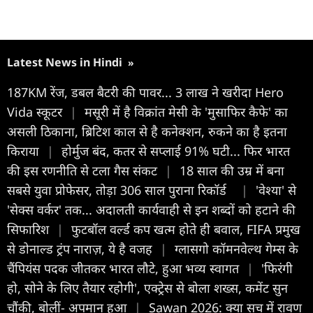
Latest News in Hindi
»
187KM रेंज, डबल बैटरी की पावर... 3 लाख ने खरीदा Hero
Vida स्कूटर
|
मसूरी में है विक्रांत मेसी के 'मुसाफिर कैफे' का
असली ठिकाना, ब्रिटिश काल से है कनेक्शन, रुकने का है इतना
किराया
|
होर्मुज बंद, कतर से सप्लाई 91% घटी... फिर भारत
की इस रण​नीति से टला गैस संकट
|
18 साल की उम्र में बना
सबसे युवा प्रोफेसर, तोड़ा 306 साल पुराना रिकॉर्ड
|
'वेश्या' से
'सेक्स वर्कर' तक... अदालती कार्यवाही से इन शब्दों को हटाने की
सिफारिश
|
फुटबॉल वर्ल्ड कप खत्म होते ही बवाल, FIFA प्रमुख
से डोनाल्ड ट्रंप नाराज़, ये है वजह
|
ग्लासगो कॉमनवेल्थ गेम्स के
चैंपियंस पदक जीतकर भारत लौटे, हुआ भव्य स्वागत
|
'फिरंगी
हो, सोने के लिए तैयार रहोगी', एक्ट्रेस से बोला शख्स, कमेंट सुन
चौंकी, बोलीं- अपमान हुआ
|
Sawan 2026: क्या सच में रावण