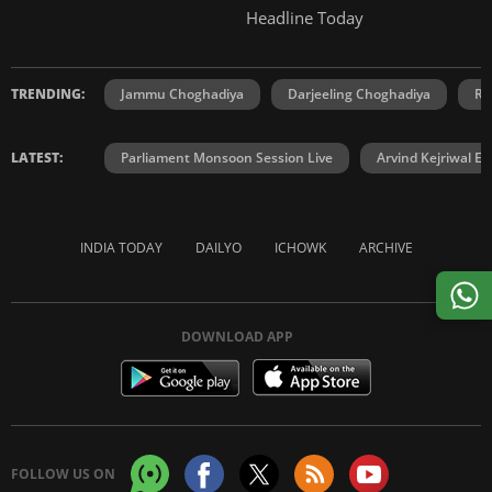
Headline Today
TRENDING:
Jammu Choghadiya
Darjeeling Choghadiya
Ra
LATEST:
Parliament Monsoon Session Live
Arvind Kejriwal E2
INDIA TODAY
DAILYO
ICHOWK
ARCHIVE
DOWNLOAD APP
FOLLOW US ON