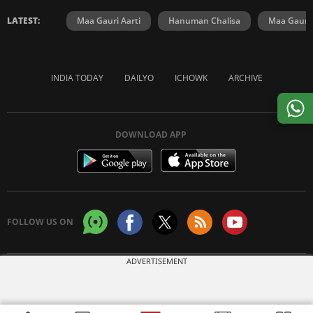
LATEST:
Maa Gauri Aarti
Hanuman Chalisa
Maa Gauri 
INDIA TODAY
DAILYO
ICHOWK
ARCHIVE
DOWNLOAD APP
FOLLOW US ON
ADVERTISEMENT
Copyright © 2026 Living Media India Limited. For reprint rights:
Syndications
Today