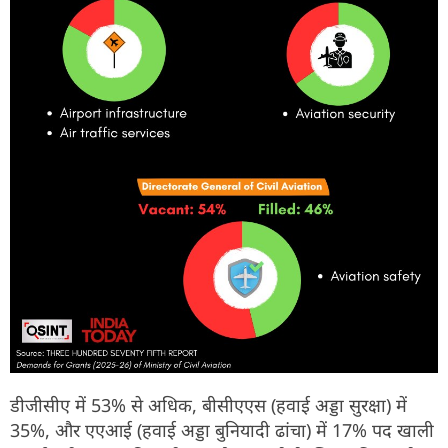
डीजीसीए में 53% से अधिक, बीसीएएस (हवाई अड्डा सुरक्षा) में
35%, और एएआई (हवाई अड्डा बुनियादी ढांचा) में 17% पद खाली