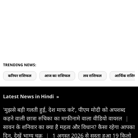
TRENDING NEWS:
करियर राशिफल
आज का राशिफल
लव राशिफल
आर्थिक राशिफ
Latest News in Hindi
»
'मुझसे बड़ी गलती हुई, देश माफ करे', पीएम मोदी को अपशब्द
कहने वाली छात्रा रुचिका का माफीनामे वाला वीडियो वायरल
|
सावन के शन‍िवार का क्या है महत्व और व‍िधान? कैसा रहेगा आपका
द‍िन, देखें भाग्य चक्र
|
1 अगस्त 2026 से सस्ता हुआ 19 किलो