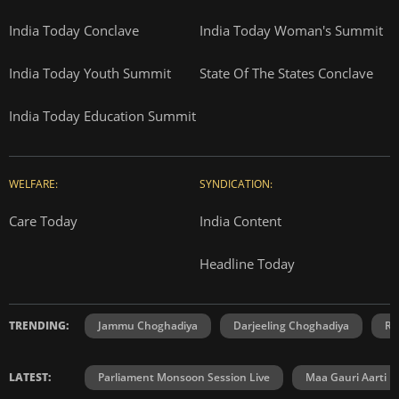
India Today Conclave
India Today Woman's Summit
India Today Youth Summit
State Of The States Conclave
India Today Education Summit
WELFARE:
SYNDICATION:
Care Today
India Content
Headline Today
TRENDING:
Jammu Choghadiya
Darjeeling Choghadiya
Ra
LATEST:
Parliament Monsoon Session Live
Maa Gauri Aarti