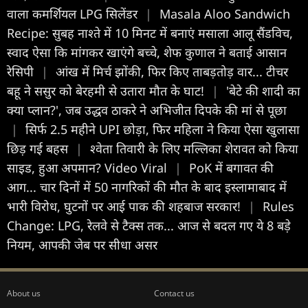
वाला कमर्शियल LPG सिलेंडर
|
Masala Aloo Sandwich
Recipe: सुबह नाश्ते में 10 मिनट में बनाएं मसाला आलू सैंडविच,
स्‍वाद ऐसा कि मांगकर खाएंगे बच्‍चे, शेफ कुणाल ने बताई आसान
रेसिपी
|
आंख में मिर्च झोंकी, फिर किए ताबड़तोड़ वार... टीचर
बहू ने ससुर को बेरहमी से उतारा मौत के घाट!
|
'बेटे की शादी का
क्या प्लान?', जब उद्धव ठाकरे ने अभिजीत दिपके की मां से पूछा
|
सिर्फ 2.5 महीने UPI छोड़ा, फिर महिला ने किया ऐसा खुलासा
छिड़ गई बहस
|
श्वेता तिवारी के लिए मल्लिका शेरावत को किया
साइड, हुआ अपमान? Video Viral
|
PoK में बगावत की
आग... चार दिनों में 50 नागरिकों की मौत के बाद इस्लामाबाद में
भारी विरोध, घुटनों पर आई पाक की शहबाज सरकार!
|
Rules
Change: LPG, रेलवे से टैक्‍स तक... आज से बदल गए ये 8 बड़े
नियम, आपकी जेब पर सीधा असर
About us
Contact us