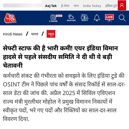
Aaj Tak
ई-पेपर
বাংলা
India Today
इंडिया टुडे हिंदी
MumbaiTak
BT Bazaar
Cosmopolitan
Harper's Bazaar
Northeast
Bri
Hindi News
भारत
न्यूज़
सेफ्टी स्टाफ की है भारी कमी! एयर इंडिया विमान
हादसे से पहले संसदीय समिति ने दी थी ये बड़ी
चेतावनी
कर्मचारी संकट की गंभीरता को समझने के लिए इंडिया टुडे की
OSINT टीम ने पिछले पांच वर्षों के संसद रिकॉर्ड से साल-दर-
साल डेटा की जांच की. अप्रैल 2025 में सिविल एविएशन
राज्य मंत्री मुरलीधर मोहोल ने प्रमुख विमानन निकायों में
स्वीकृत पदों, भरे गए पदों और रिक्तियों का साल-दर-साल
विवरण दिया.