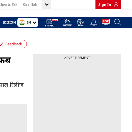
Sports Tak
KisanTak
Sign In
IN
EDITION
Feedback
 कब
ADVERTISEMENT
ी साल रिलीज