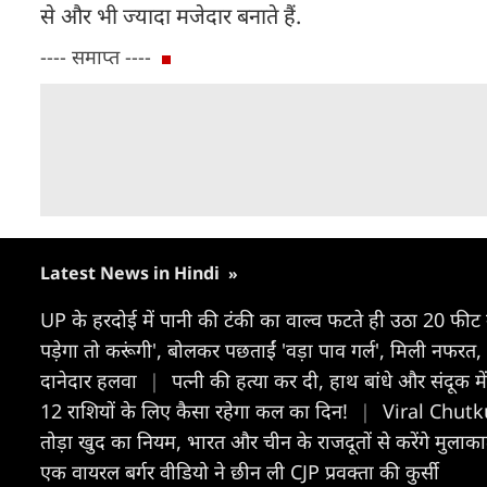
से और भी ज्यादा मजेदार बनाते हैं.
---- समाप्त ----
Latest News in Hindi
»
UP के हरदोई में पानी की टंकी का वाल्व फटते ही उठा 20 फीट 
पड़ेगा तो करूंगी', बोलकर पछताईं 'वड़ा पाव गर्ल', मिली नफरत
दानेदार हलवा
|
पत्नी की हत्या कर दी, हाथ बांधे और संदूक 
12 राशियों के लिए कैसा रहेगा कल का दिन!
|
Viral Chutkul
तोड़ा खुद का नियम, भारत और चीन के राजदूतों से करेंगे मुलाक
एक वायरल बर्गर वीडियो ने छीन ली CJP प्रवक्ता की कुर्सी