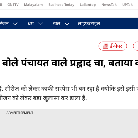
दी
GNTTV
Malayalam
Business Today
Lallantop
NewsTak
UPTak
st
Brides Today
Reader’s Digest
Astro Tak
Pakwan Gali
रंजन
धर्म
खेल
लाइफस्टाइल
बोले पंचायत वाले प्रह्लाद चा, बताया
ं. सीरीज को लेकर काफी सस्पेंस भी बन रहा है क्योंकि इसे इस
े सीजन को लेकर बड़ा खुलासा कर डाला है.
ADVERTISEMENT