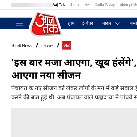
Aaj Tak
ई-पेपर
বাংলা
India Today
इंडिया टुडे हिं
MumbaiTak
BT Bazaar
Cosmopolitan
Harper's Bazaar
Northea
होम
ई-पेपर
भारत
मनो
Hindi News
मनोरंजन
टीवी
'इस बार मजा आएगा, खूब हंसेंगे', 
आएगा नया सीजन
पंचायत के नए सीजन को लेकर लोगों के मन में कई सवाल है
करने की बात हुई थी. अब पंचायत वाले प्रह्लाद चा ने पांचव