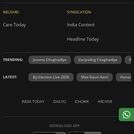
WELFARE:
SYNDICATION:
Care Today
India Content
Headline Today
TRENDING:
Jammu Choghadiya
Darjeeling Choghadiya
Ra
LATEST:
By-Election Live 2026
Maa Gauri Aarti
Hanuma
INDIA TODAY
DAILYO
ICHOWK
ARCHIVE
DOWNLOAD APP