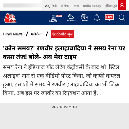
Aaj Tak
ई-पेपर
বাংলা
India Today
इंडिया टुडे हिंदी
MumbaiTak
BT Bazaar
Cosmopolitan
Harper's Bazaar
Northeast
Bri
Hindi News
मनोरंजन
एंटरटेनमेंट न्यूज़
'कौन समय?' रणवीर इलाहाबादिया ने समय रैना पर
कसा तंज! बोले- अब मेरा टाइम
समय रैना ने इंडियाज गॉट लेटेंग कंट्रोवर्सी के बाद शो 'स्टिल
अलाइव' नाम से एक वीडियो पोस्ट किया. जो काफी वायरल
हुआ. इस शो में समय ने रणवीर इलाहाबादिया का भी जिक्र
किया. अब इस पर रणवीर का रिएक्शन आया है.
ADVERTISEMENT