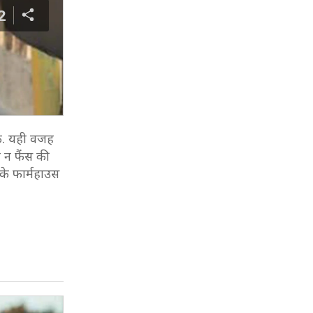
2
ें. यही वजह
ं न फैंस की
 के फार्महाउस