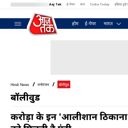
Aaj Tak
ई-पेपर
বাংলা
India Today
इंडिया टुडे 
MumbaiTak
BT Bazaar
Cosmopolitan
Harper's Bazaar
North
होम
ई-पेपर
भारत
Hindi News
मनोरंजन
बॉलीवुड
बॉलीवुड
करोड़ों के इन 'आलीशान ठिकानों' म