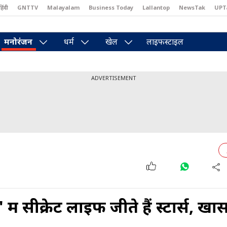
हिंदी
GNTTV
Malayalam
Business Today
Lallantop
NewsTak
UPT
east
Brides Today
Reader’s Digest
Astro Tak
Pakwan Gali
मनोरंजन
धर्म
खेल
लाइफस्टाइल
ADVERTISEMENT
ें सीक्रेट लाइफ जीते हैं स्टार्स, खा