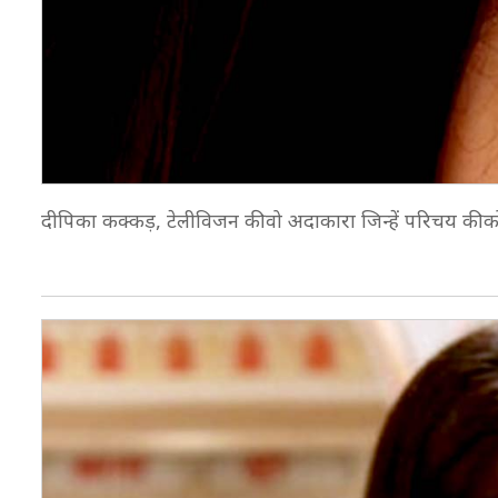
दीपिका कक्कड़, टेलीविजन की वो अदाकारा जिन्हें परिचय की को