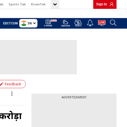
ak
Sports Tak
KisanTak
Sign In
IN
EDITION
Feedback
ADVERTISEMENT
रोड़ों