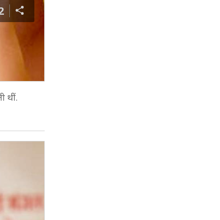
2
ी थीं.