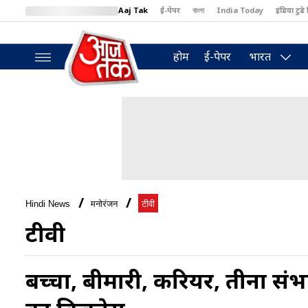
Aaj Tak
ई-पेपर
বাংলা
India Today
इंडिया टुडे 
MumbaiTak
BT Bazaar
Cosmopolitan
Harper's Bazaar
North
होम
ई-पेपर
भारत
Hindi News
मनोरंजन
टीवी
टीवी
बच्चा, बीमारी, करियर, तीनों संभ