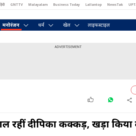
हिंदी
GNTTV
Malayalam
Business Today
Lallantop
NewsTak
UPT
east
Brides Today
Reader’s Digest
Astro Tak
Pakwan Gali
मनोरंजन
धर्म
खेल
लाइफस्टाइल
ADVERTISEMENT
ाल रहीं दीपिका कक्कड़, खड़ा किया क