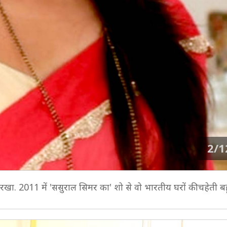
2/1
कदम रखा. 2011 में 'ससुराल सिमर का' शो से वो भारतीय घरों की चहेती ब