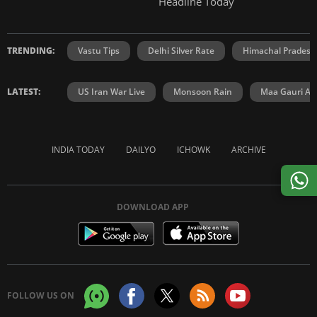
Headline Today
TRENDING:
Vastu Tips
Delhi Silver Rate
Himachal Prades
LATEST:
US Iran War Live
Monsoon Rain
Maa Gauri Aar
INDIA TODAY
DAILYO
ICHOWK
ARCHIVE
DOWNLOAD APP
FOLLOW US ON