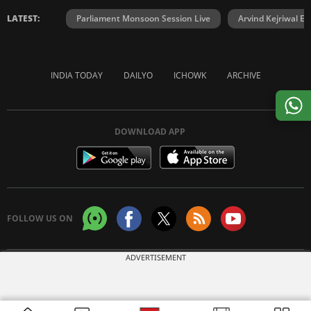
LATEST:
Parliament Monsoon Session Live
Arvind Kejriwal E2
INDIA TODAY
DAILYO
ICHOWK
ARCHIVE
DOWNLOAD APP
FOLLOW US ON
ADVERTISEMENT
Copyright © 2026 Living Media India Limited. For reprint rights:
Syndications
Today