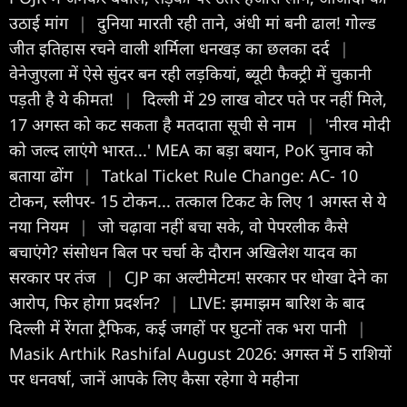
उठाई मांग
|
दुनिया मारती रही ताने, अंधी मां बनी ढाल! गोल्ड
जीत इतिहास रचने वाली शर्मिला धनखड़ का छलका दर्द
|
वेनेजुएला में ऐसे सुंदर बन रही लड़कियां, ब्यूटी फैक्ट्री में चुकानी
पड़ती है ये कीमत!
|
दिल्ली में 29 लाख वोटर पते पर नहीं मिले,
17 अगस्त को कट सकता है मतदाता सूची से नाम
|
'नीरव मोदी
को जल्द लाएंगे भारत...' MEA का बड़ा बयान, PoK चुनाव को
बताया ढोंग
|
Tatkal Ticket Rule Change: AC- 10
टोकन, स्लीपर- 15 टोकन... तत्काल टिकट के लिए 1 अगस्त से ये
नया नियम
|
जो चढ़ावा नहीं बचा सके, वो पेपरलीक कैसे
बचाएंगे? संसोधन बिल पर चर्चा के दौरान अखिलेश यादव का
सरकार पर तंज
|
CJP का अल्टीमेटम! सरकार पर धोखा देने का
आरोप, फिर होगा प्रदर्शन?
|
LIVE: झमाझम बारिश के बाद
दिल्ली में रेंगता ट्रैफिक, कई जगहों पर घुटनों तक भरा पानी
|
Masik Arthik Rashifal August 2026: अगस्त में 5 राशियों
पर धनवर्षा, जानें आपके लिए कैसा रहेगा ये महीना