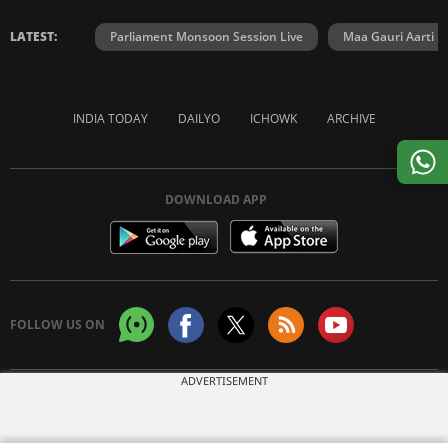
LATEST:
Parliament Monsoon Session Live
Maa Gauri Aarti
INDIA TODAY
DAILYO
ICHOWK
ARCHIVE
DOWNLOAD APP
FOLLOW US ON
ADVERTISEMENT
Copyright © 2026 Living Media India Limited. For reprint rights:
Syndications
Today