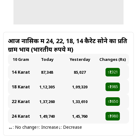
आज नासिक में 24, 22, 18, 14 कैरेट सोने का प्रति
ग्राम भाव (भारतीय रुपये में)
10 Gram
Today
Yesterday
Changes (Rs)
14 Karat
₹87,348
₹85,027
₹2321
↑
18 Karat
₹1,12,305
₹1,09,320
₹2985
↑
22 Karat
₹1,37,260
₹1,33,610
₹3650
↑
24 Karat
₹1,49,740
₹1,45,760
₹3980
↑
↔
↑
↓
: No change
: Increase
: Decrease