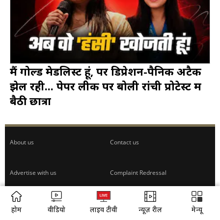
मैं गोल्ड मेडल‍िस्ट हूं, पर ड‍िप्रेशन-पैन‍िक अटैक
झेल रही... पेपर लीक पर बोली रांची प्रोटेस्ट में
बैठी छात्रा
About us
Contact us
Advertise with us
Complaint Redressal
Investors
Rate Card
होम
वीडियो
लाइव टीवी
न्यूज़ रील
मेन्यू