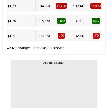
Jul 29
₹1,44,160
₹1,710
₹1,32,140
₹1,570
↓
↓
Jul 28
₹1,45,870
₹950
₹1,33,710
₹870
↑
↑
Jul 27
₹1,44,920
₹10
₹1,32,840
₹10
↓
↓
: No change
: Increase
: Decrease
↔
↑
↓
ADVERTISEMENT